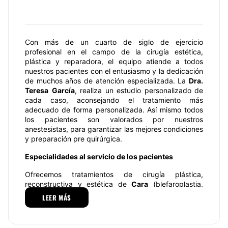
Con más de un cuarto de siglo de ejercicio
profesional en el campo de la cirugía estética,
plástica y reparadora, el equipo atiende a todos
nuestros pacientes con el entusiasmo y la dedicación
de muchos años de atención especializada. La
Dra.
Teresa
García
, realiza un estudio personalizado de
cada caso, aconsejando el tratamiento más
adecuado de forma personalizada. Así mismo todos
los pacientes son valorados por nuestros
anestesistas, para garantizar las mejores condiciones
y preparación pre quirúrgica.
Especialidades al servicio de los pacientes
Ofrecemos tratamientos de cirugía plástica,
reconstructiva y estética de
Cara
(blefaroplastia,
rinoplastia, otoplastia, aumento de pómulos y
LEER MÁS
mentón, lifting, aumento de labios, elevación de
cejas, reducción de frente ancha),
Pechos
(aumento,
reducción, elevación, asimetrías, reconstrucción,