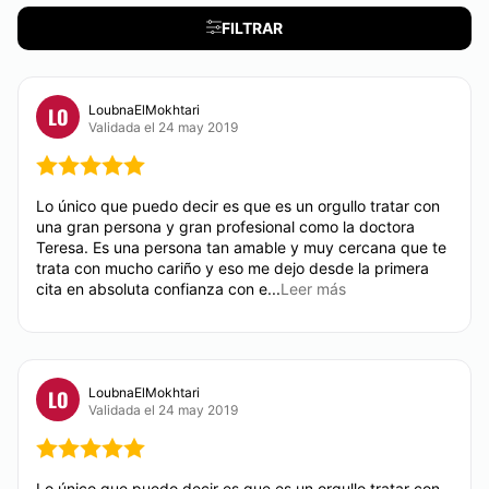
CIRUGÍA ÍNTIMA
Tarjeta de Crédito/Débito
FILTRAR
Transferencia Bancaria
Labioplastia
Efectivo
LoubnaElMokhtari
LO
Validada el 24 may 2019
DERMATOLOGÍA
Corrección cicatrices
Lo único que puedo decir es que es un orgullo tratar con
una gran persona y gran profesional como la doctora
Teresa. Es una persona tan amable y muy cercana que te
CIRUGÍA ESTÉTICA
trata con mucho cariño y eso me dejo desde la primera
cita en absoluta confianza con e...
Leer más
Reduccion de Frente Ancha, la FRONTOPLASTIA
consigue reducir entre 1’5-3 cms la distancia entre la
raíz del pelo y las cejas. Se realiza con Anestesia
General y de forma ambulatoria. La cicatriz que
oculta en la primera línea del pelo.
LoubnaElMokhtari
LO
Validada el 24 may 2019
CONTACTAR
Lo único que puedo decir es que es un orgullo tratar con