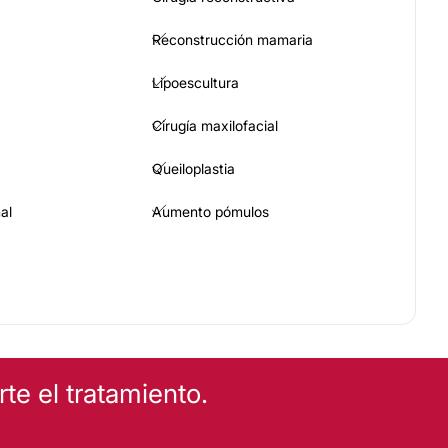
Reconstrucción mamaria
Lipoescultura
Cirugía maxilofacial
Queiloplastia
al
Aumento pómulos
es
e el tratamiento.