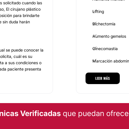
s solicitado cuando las
o, El cirujano plástico
Lifting
osición para brindarte
ue sin duda harán
Bichectomía
Aumento gemelos
Ginecomastia
ual se puede conocer la
olicita, cuál es su
Marcación abdomin
pta a sus condiciones o
cada paciente presenta
os presentan la misma
LEER MÁS
DERMATOLOGÍA
s encontrar desde
s estéticos. La asesoría
rocedimiento de tu
Corrección cicatric
nicas Verificadas
que puedan ofrecert
MEDICINA ESTÉTICA
ta con gran trayectoria
tualización continua y