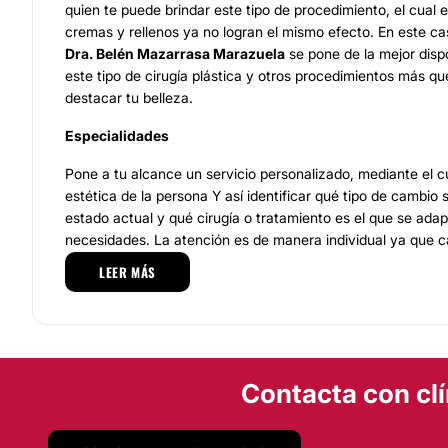
quien te puede brindar este tipo de procedimiento, el cual e
cremas y rellenos ya no logran el mismo efecto. En este cas
Dra. Belén Mazarrasa Marazuela
se pone de la mejor disp
este tipo de cirugía plástica y otros procedimientos más q
destacar tu belleza.
Especialidades
Pone a tu alcance un servicio personalizado, mediante el c
estética de la persona Y así identificar qué tipo de cambio s
estado actual y qué cirugía o tratamiento es el que se ada
necesidades. La atención es de manera individual ya que 
diferentes deseos respecto a su estética y además no tod
LEER MÁS
anatomía y estado de salud. Dentro de los servicios puede
cirugías faciales, cirugías corporales y algunos tratamiento
y la información que requieres respecto al tratamiento o p
interés este cirujano plástico te la proporciona.
Contacta con clí
Equipo
Un servicio seguro y eficaz va de la mano de un especialis
como lo es este cirujano, quien además se mantiene una ac