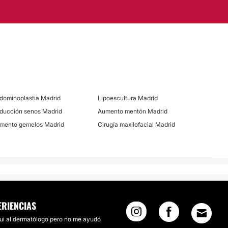
s
Marcación mandibular
dominoplastia Madrid
Lipoescultura Madrid
ducción senos Madrid
Aumento mentón Madrid
mento gemelos Madrid
Cirugía maxilofacial Madrid
ERIENCIAS
ui al dermatólogo pero no me ayudó