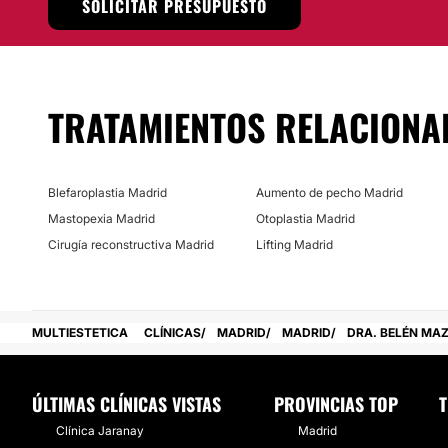
SOLICITAR PRESUPUESTO
ha logrado cursos que le permiten mejorar su técnica y su 
sus instalaciones encuentras un ambiente agradable, trato
y del personal que lo acompaña, así como diferentes técn
mejorar tu estética.
TRATAMIENTOS RELACIONA
Localización
Dra. Belén Mazarrasa Marazuela
se ubica en Madrid.
Blefaroplastia Madrid
Aumento de pecho Madrid
Posibilidad de videoconsulta:
Mastopexia Madrid
Otoplastia Madrid
No
Cirugía reconstructiva Madrid
Lifting Madrid
Financiación o facilidades de pago:
No
MULTIESTETICA
CLÍNICAS
MADRID
MADRID
DRA. BELÉN MA
ÚLTIMAS CLÍNICAS VISTAS
PROVINCIAS TOP
T
Clínica Jaranay
Madrid