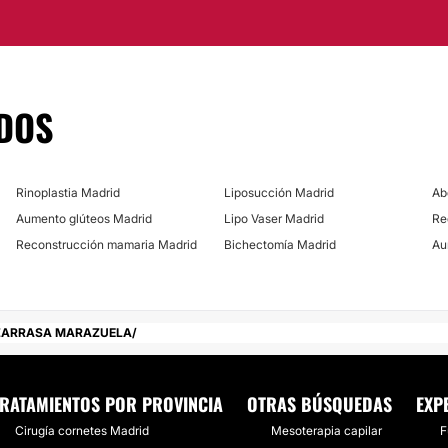
Tratamiento varice
buena labor. Dentro de
 humano por parte de él
icas que ayudan a
DOS
Rinoplastia Madrid
Liposucción Madrid
Ab
Aumento glúteos Madrid
Lipo Vaser Madrid
Re
Reconstrucción mamaria Madrid
Bichectomía Madrid
Au
ZARRASA MARAZUELA
RATAMIENTOS POR PROVINCIA
OTRAS BÚSQUEDAS
EXP
Cirugía cornetes Madrid
Mesoterapia capilar
F