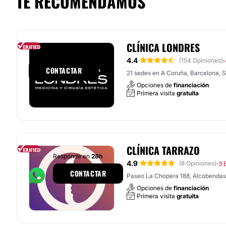
TE RECOMENDAMOS
CLÍNICA LONDRES
Responde en
1h
4.4
·
(154 Opiniones)
CONTACTAR
21 sedes en A Coruña, Barcelona, Sa
Opciones de
financiación
Primera visita
gratuita
CLÍNICA TARRAZO
Responde en
28h
4.9
·
(8 Opiniones)
3 
CONTACTAR
Paseo La Chopera 188, Alcobendas
Opciones de
financiación
Primera visita
gratuita