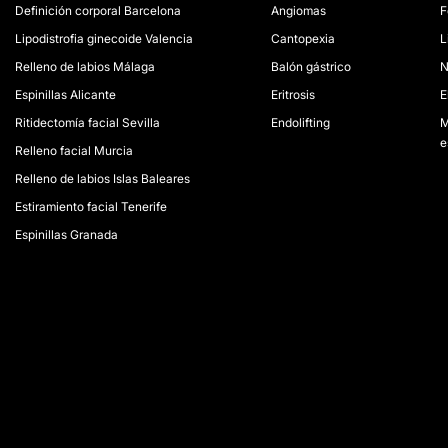
Definición corporal Barcelona
Angiomas
F
Lipodistrofia ginecoide Valencia
Cantopexia
L
Relleno de labios Málaga
Balón gástrico
N
Espinillas Alicante
Eritrosis
E
Ritidectomía facial Sevilla
Endolifting
M
e
Relleno facial Murcia
Relleno de labios Islas Baleares
Estiramiento facial Tenerife
Espinillas Granada