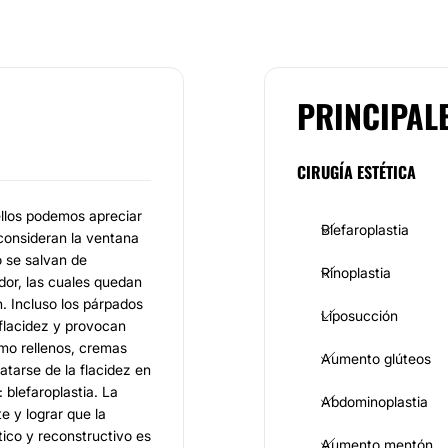
PRINCIPAL
CIRUGÍA ESTÉTICA
ellos podemos apreciar
Blefaroplastia
 consideran la ventana
o se salvan de
Rinoplastia
dor, las cuales quedan
. Incluso los párpados
Liposucción
 flacidez y provocan
mo rellenos, cremas
Aumento glúteos
atarse de la flacidez en
 blefaroplastia. La
Abdominoplastia
te y lograr que la
tico y reconstructivo es
Aumento mentón