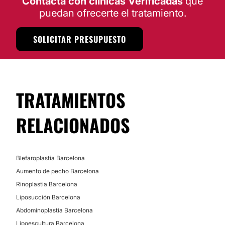
Contacta con clínicas Verificadas
que
puedan ofrecerte el tratamiento.
DERMATOLOGÍA
SOLICITAR PRESUPUESTO
Corrección cicatrices
MEDICINA ESTÉTICA
TRATAMIENTOS
RELACIONADOS
Tratamiento varices
Lifting sin cirugía
Blefaroplastia Barcelona
Aumento de pecho Barcelona
Rinoplastia Barcelona
Liposucción Barcelona
Abdominoplastia Barcelona
Lipoescultura Barcelona