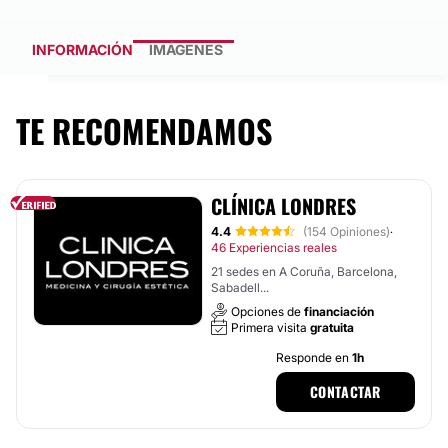
INFORMACIÓN
IMÁGENES
TE RECOMENDAMOS
CLÍNICA LONDRES
4.4
(154 Opiniones)
·
46 Experiencias reales
21 sedes en A Coruña, Barcelona,
Sabadell...
Opciones de
financiación
Primera visita
gratuita
Responde en
1h
CONTACTAR