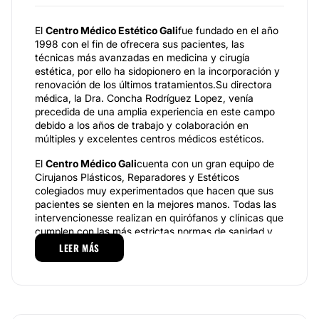
El
Centro Médico Estético Gali
fue fundado en el año
1998 con el fin de ofrecera sus pacientes, las
técnicas más avanzadas en medicina y cirugía
estética, por ello ha sidopionero en la incorporación y
renovación de los últimos tratamientos.Su directora
médica, la Dra. Concha Rodríguez Lopez, venía
precedida de una amplia experiencia en este campo
debido a los años de trabajo y colaboración en
múltiples y excelentes centros médicos estéticos.
El
Centro Médico Gali
cuenta con un gran equipo de
Cirujanos Plásticos, Reparadores y Estéticos
colegiados muy experimentados que hacen que sus
pacientes se sienten en la mejores manos. Todas las
intervencionesse realizan en quirófanos y clínicas que
cumplen con las más estrictas normas de sanidad y
seguridad.
LEER MÁS
Todos los profesionales del
Centro Médico Gali
poseen
la más alta calificación técnica y humana, además
sonconocedores de las técnicas más modernas y
avanzadas en Cirugía Plástica, Medicina Estética y