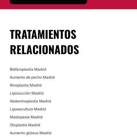
Alopecia
MEDICINA ESTÉTICA
TRATAMIENTOS
RELACIONADOS
Blefaroplastia sin cirugía
Tratamiento varices
Lifting sin cirugía
Blefaroplastia Madrid
Aumento de pecho Madrid
TRATAMIENTOS ESTÉTICOS
Rinoplastia Madrid
Liposucción Madrid
Micropigmentación
Abdominoplastia Madrid
Lipoescultura Madrid
Mastopexia Madrid
Otoplastia Madrid
Aumento glúteos Madrid