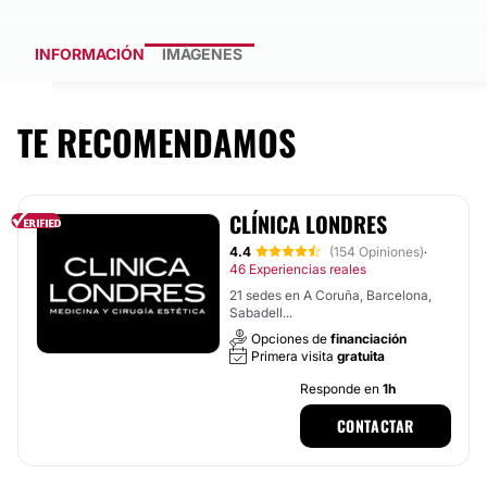
INFORMACIÓN
IMÁGENES
TE RECOMENDAMOS
CLÍNICA LONDRES
4.4
(154 Opiniones)
·
46 Experiencias reales
21 sedes en A Coruña, Barcelona,
Sabadell...
Opciones de
financiación
Primera visita
gratuita
Responde en
1h
CONTACTAR