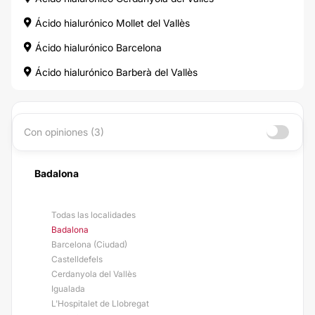
Ácido hialurónico Mollet del Vallès
Ácido hialurónico Barcelona
Ácido hialurónico Barberà del Vallès
Con opiniones (3)
Badalona
Todas las localidades
Badalona
Barcelona (Ciudad)
Castelldefels
Cerdanyola del Vallès
Igualada
L'Hospitalet de Llobregat