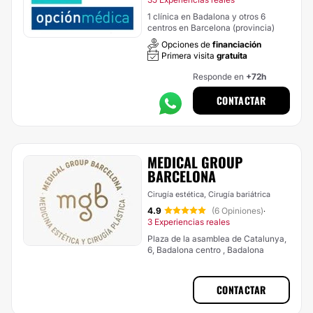
1 clínica en Badalona y otros 6
centros en Barcelona (provincia)
Opciones de
financiación
Primera visita
gratuita
Responde en
+72h
CONTACTAR
MEDICAL GROUP
BARCELONA
Cirugía estética, Cirugía bariátrica
4.9
(6 Opiniones)
·
3 Experiencias reales
Plaza de la asamblea de Catalunya,
6, Badalona centro , Badalona
CONTACTAR