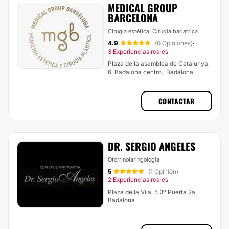
MEDICAL GROUP
BARCELONA
Cirugía estética, Cirugía bariátrica
4.9
(6 Opiniones)
·
3 Experiencias reales
Plaza de la asamblea de Catalunya,
6, Badalona centro , Badalona
CONTACTAR
DR. SERGIO ANGELES
Otorrinolaringología
5
(1 Opinión)
·
2 Experiencias reales
Plaza de la Vila, 5 3º Puerta 2a,
Badalona