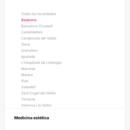
Todas las localidades
Badalona
Barcelona (Ciudad)
Castelldefels
Cerdanyola del Vallès
Gavà
Granollers
Igualada
L'Hospitalet de Llobregat
Manresa
Mataró
Rubí
Sabadell
Sant Cugat del Vallès
Terrassa
Vilanova i la Geltrú
Medicina estética