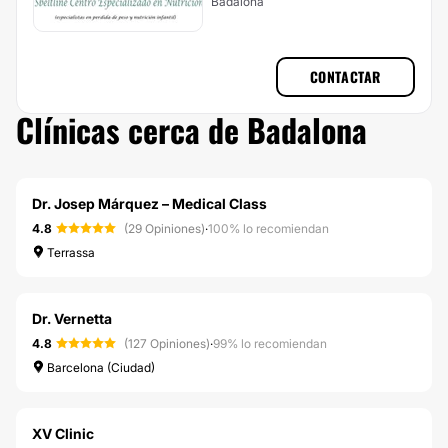
Badalona
CONTACTAR
Clínicas cerca de Badalona
Dr. Josep Márquez – Medical Class
4.8
(29 Opiniones)
·
100% lo recomiendan
Terrassa
Dr. Vernetta
4.8
(127 Opiniones)
·
99% lo recomiendan
Barcelona (Ciudad)
XV Clinic