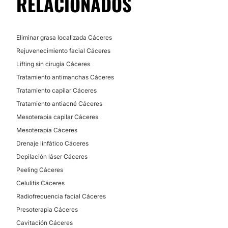
RELACIONADOS
Financiación o facilidades de pago:
Microdermoabrasión
No
Microneedling
Dietas
Eliminar grasa localizada Cáceres
Métodos de pago aceptados:
Rejuvenecimiento facial Cáceres
Tarjeta de Crédito/Débito
Lifting sin cirugía Cáceres
CIRUGÍA BARIÁTRICA
Efectivo
Tratamiento antimanchas Cáceres
Tratamiento capilar Cáceres
Bizum
Tratamiento obesidad
Tratamiento antiacné Cáceres
Mesoterapia capilar Cáceres
Mesoterapia Cáceres
Drenaje linfático Cáceres
Depilación láser Cáceres
Peeling Cáceres
Celulitis Cáceres
Radiofrecuencia facial Cáceres
Presoterapia Cáceres
Cavitación Cáceres