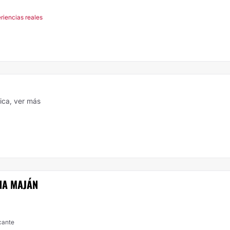
riencias reales
tica,
ver más
NA MAJÁN
icante