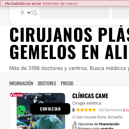
Ha habido un error
Inténtalo de nuevo
|
CIRUJANOS PLÁ
GEMELOS EN AL
Más de 3198 doctores y centros. Busca médicos y 
INFORMACIÓN
DOCTORES
PRECIO
CLÍNICAS CAME
Responde en
5h
Cirugía estética
CONTACTAR
5
·
(28 Opiniones)
6 E
C/ San Vicente Elche, Elche/Elx
Opciones de
financiación
Primera visita
gratuita