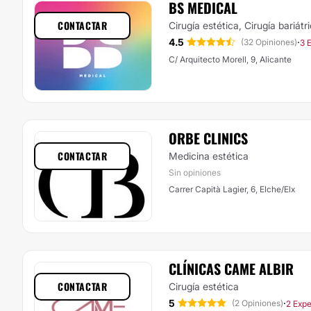
BS MEDICAL
CONTACTAR
Cirugía estética, Cirugía bariátr
4.5
·
(32 Opiniones)
3 
C/ Arquitecto Morell, 9, Alicante
ORBE CLINICS
CONTACTAR
Medicina estética
Sin opiniones
Carrer Capità Lagier, 6, Elche/Elx
CLÍNICAS CAME ALBIR
CONTACTAR
Cirugía estética
5
·
(2 Opiniones)
2 Expe