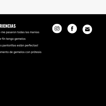
RIENCIAS
 me pasaron todas las manías
r fin tengo gemelos
s pantorillas están perfectas!
mento de gemelos con prótesis