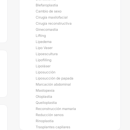
Blefaroplastia
Cambio de sexo
Cirugía maxilofacial
Cirugía reconstructiva
Ginecomastia
Lifting
Lipedema
Lipo Vaser
Lipoescultura
Lipofilling
Lipoláser
Liposucción
Liposucción de papada
Marcación abdominal
Mastopexia
Otoplastia
Queiloplastia
Reconstrucción mamaria
Reducción senos
Rinoplastia
Trasplantes capilares