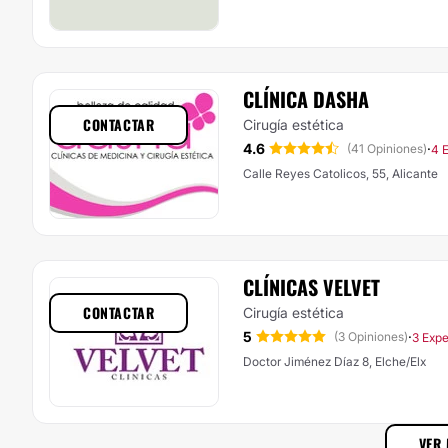
CLÍNICA DASHA
CONTACTAR
Cirugía estética
4.6
·
(41 Opiniones)
4 E
Calle Reyes Catolicos, 55, Alicante
CLÍNICAS VELVET
CONTACTAR
Cirugía estética
5
·
(3 Opiniones)
3 Expe
Doctor Jiménez Díaz 8, Elche/Elx
VER 