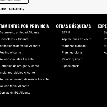
LOS
ALICANTE
TAMIENTOS POR PROVINCIA
OTRAS BÚSQUEDAS
EXPE
Tratamiento antiedad Alicante
STRIP
Se
Liposclerosis Alicante
Aspiraciones en vacío
Po
Infilraciones dérmicas Alicante
Manchas blancas
Mi
Peeling Alicante
Plan nutricional
Au
Rellenos faciales Alicante
Pelado químico
Correción de arrugas Alicante
Liposclerosis
Implantes labiales Alicante
Rejuvenecimiento de manos Alicante
Relleno facial Alicante
Depilación IPL Alicante