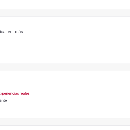
tica,
ver más
Experiencias reales
cante