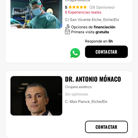
Cirugía estética
5
(28 Opiniones)
·
6 Experiencias reales
C/ San Vicente Elche, Elche/Elx
Opciones de
financiación
Primera visita
gratuita
Responde en
5h
CONTACTAR
DR. ANTONIO MÓNACO
Cirujano estético
Sin opiniones
C. Max Planck, Elche/Elx
CONTACTAR