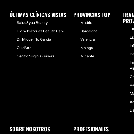
ÚLTIMAS CLÍNICAS VISTAS
PROVINCIAS TOP
TRAT
PROV
Salud&you Beauty
Madrid
Tr
Elvira Blázquez Beauty Care
Barcelona
Li
Dr. Miquel No García
Valencia
In
CuidArte
Málaga
Pe
Centro Virginia Gálvez
Alicante
Im
Al
Co
Re
Ma
Ác
De
SOBRE NOSOTROS
PROFESIONALES