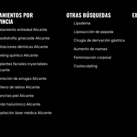
AMIENTOS POR
OTRAS BÚSQUEDAS
E
INCIA
Lipodema
atamiento antiedad Alicante
Liposucción de papada
podistrofia ginecoide Alicante
Cirugía de derivación gástrica
filraciones dérmicas Alicante
Aumento de mamas
eling químico Alicante
Feminización corporal
plantes faciales inyectables
Coolsculpting
icante
rreción de arrugas Alicante
lleno de labios Alicante
nchas piel Alicante
ido hialurónico Alicante
pilación láser médica Alicante