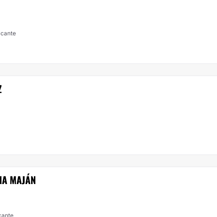
icante
Z
NA MAJÁN
icante