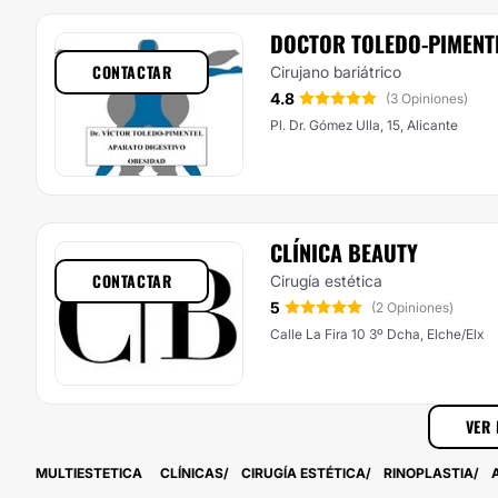
DOCTOR TOLEDO-PIMENT
CONTACTAR
Cirujano bariátrico
4.8
(3 Opiniones)
Pl. Dr. Gómez Ulla, 15, Alicante
CLÍNICA BEAUTY
CONTACTAR
Cirugía estética
5
(2 Opiniones)
Calle La Fira 10 3º Dcha, Elche/Elx
VER 
MULTIESTETICA
CLÍNICAS
CIRUGÍA ESTÉTICA
RINOPLASTIA