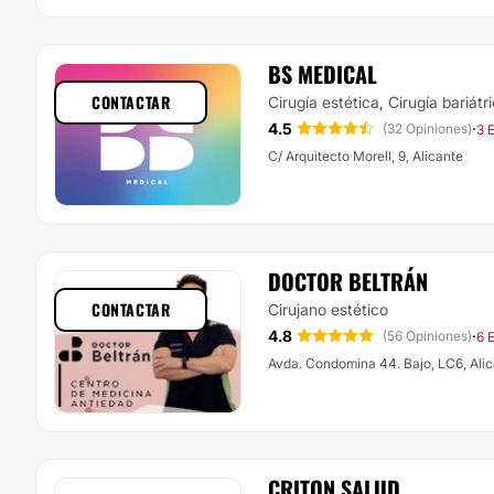
BS MEDICAL
CONTACTAR
Cirugía estética, Cirugía bariátr
4.5
·
(32 Opiniones)
3 
C/ Arquitecto Morell, 9, Alicante
DOCTOR BELTRÁN
CONTACTAR
Cirujano estético
4.8
·
(56 Opiniones)
6 
Avda. Condomina 44. Bajo, LC6, Ali
CRITON SALUD