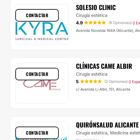
SOLESIO CLINIC
CONTACTAR
Cirugía estética
4.9
·
(8 Opiniones)
2 Ex
Avenida Novelda 164A (Alicante), Al
CLÍNICAS CAME ALBIR
CONTACTAR
Cirugía estética
5
·
(2 Opiniones)
2 Expe
c/ Avenida Li Albir, 151, Alicante
QUIRÓNSALUD ALICANTE
CONTACTAR
Cirugía estética, Medicina esté