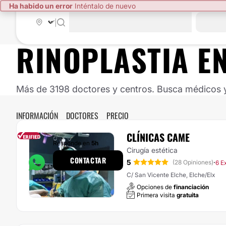
Ha habido un error
Inténtalo de nuevo
|
RINOPLASTIA E
Más de 3198 doctores y centros. Busca médicos y 
INFORMACIÓN
DOCTORES
PRECIO
CLÍNICAS CAME
Responde en
5h
Cirugía estética
CONTACTAR
5
·
(28 Opiniones)
6 E
C/ San Vicente Elche, Elche/Elx
Opciones de
financiación
Primera visita
gratuita