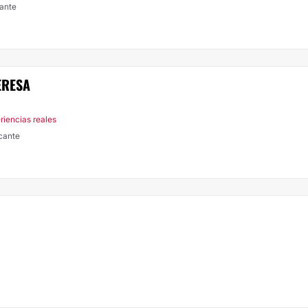
cante
ERESA
riencias reales
cante