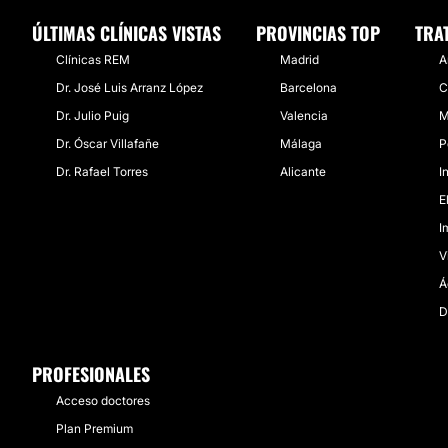
ÚLTIMAS CLÍNICAS VISTAS
PROVINCIAS TOP
TRA
Clínicas REM
Madrid
A
Dr. José Luis Arranz López
Barcelona
C
Dr. Julio Puig
Valencia
M
Dr. Óscar Villafañe
Málaga
P
Dr. Rafael Torres
Alicante
I
E
I
V
Á
D
PROFESIONALES
Acceso doctores
Plan Premium