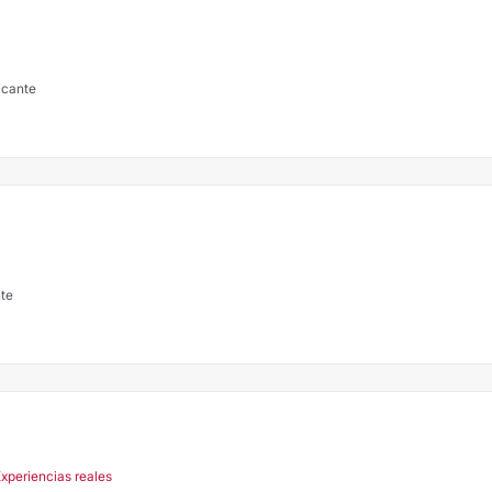
icante
nte
Experiencias reales