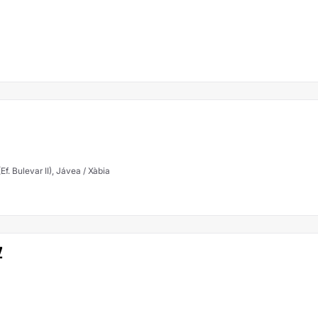
lva, 6, local B 1 (Ef. Bulevar II), Jávea / Xàbia
Z