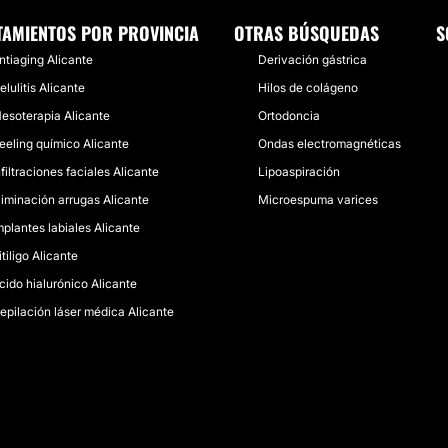
TAMIENTOS POR PROVINCIA
OTRAS BÚSQUEDAS
S
ntiaging Alicante
Derivación gástrica
elulitis Alicante
Hilos de colágeno
esoterapia Alicante
Ortodoncia
eeling químico Alicante
Ondas electromagnéticas
nfiltraciones faciales Alicante
Lipoaspiración
liminación arrugas Alicante
Microespuma varices
mplantes labiales Alicante
itiligo Alicante
cido hialurónico Alicante
epilación láser médica Alicante