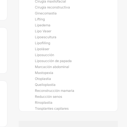
Cirugía maxilofacial
Cirugía reconstructiva
Ginecomastia
Lifting
Lipedema
Lipo Vaser
Lipoescultura
Lipofilling
Lipoláser
Liposucción
Liposucción de papada
Marcación abdominal
Mastopexia
Otoplastia
Queiloplastia
Reconstrucción mamaria
Reducción senos
Rinoplastia
Trasplantes capilares