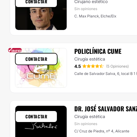
CONTACTAR
Cirujano estético
Sin opiniones
C. Max Planck, Elche/Elx
POLICLÍNICA CUME
CONTACTAR
Cirugía estética
4.5
(5 Opiniones)
Calle de Salvador Sa
DR. JOSÉ SALVADOR SAN
CONTACTAR
Cirugía estética
Sin opiniones
C/ Cruz de Piedra, nº 4, Alicante