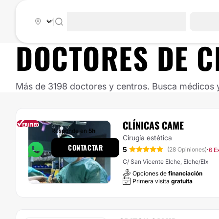
|
DOCTORES DE
C
Más de 3198 doctores y centros. Busca médicos y 
CLÍNICAS CAME
Responde en
5h
Cirugía estética
CONTACTAR
5
·
(28 Opiniones)
6 E
C/ San Vicente Elche, Elche/Elx
Opciones de
financiación
Primera visita
gratuita