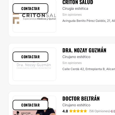
CRITON SALUD
CONTACTAR
Cirugía estética
Sin opiniones
Avinguda Benito Pérez Galdós, 21, Al
DRA. NOZAY GUZMÁN
CONTACTAR
Cirujano estético
Sin opiniones
Calle Cerdá 42, Entreplanta B, Alica
DOCTOR BELTRÁN
CONTACTAR
Cirujano estético
4.8
·
(56 Opiniones)
6 