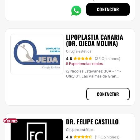
CONTACTAR
LIPOPLASTIA CANARIA
(DR. OJEDA MOLINA)
Cirugía estética
4.8
(35 Opiniones)
·
5 Experiencias reales
c/ Nicolas Estevanez 30A - 1º -
Ofic,101, Las Palmas de Gran
Canaria
CONTACTAR
DR. FELIPE CASTILLO
Cirujano estético
4.6
(11 Opiniones)
·