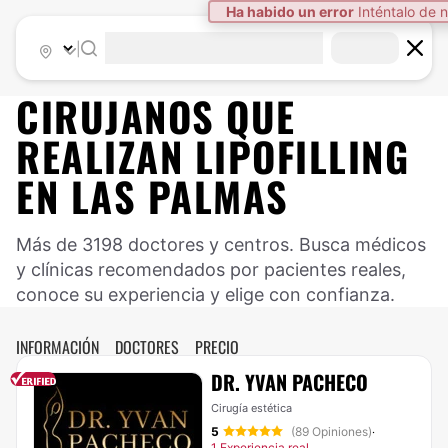
Ha habido un error
Inténtalo de 
|
CIRUJANOS QUE
REALIZAN LIPOFILLING
EN LAS PALMAS
Más de 3198 doctores y centros. Busca médicos
y clínicas recomendados por pacientes reales,
conoce su experiencia y elige con confianza.
INFORMACIÓN
DOCTORES
PRECIO
DR. YVAN PACHECO
Cirugía estética
5
(89 Opiniones)
·
1 Experiencia real