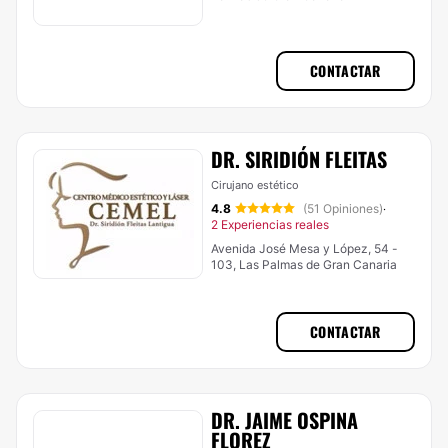
CONTACTAR
DR. SIRIDIÓN FLEITAS
Cirujano estético
4.8
(51 Opiniones)
·
2 Experiencias reales
Avenida José Mesa y López, 54 -
103, Las Palmas de Gran Canaria
CONTACTAR
DR. JAIME OSPINA
FLOREZ