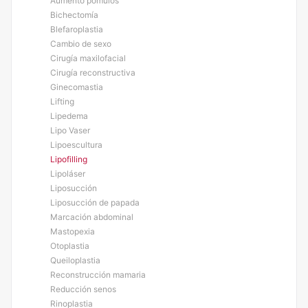
Aumento pómulos
Bichectomía
Blefaroplastia
Cambio de sexo
Cirugía maxilofacial
Cirugía reconstructiva
Ginecomastia
Lifting
Lipedema
Lipo Vaser
Lipoescultura
Lipofilling
Lipoláser
Liposucción
Liposucción de papada
Marcación abdominal
Mastopexia
Otoplastia
Queiloplastia
Reconstrucción mamaria
Reducción senos
Rinoplastia