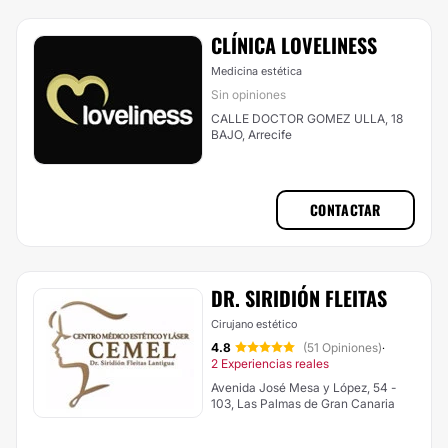
CLÍNICA LOVELINESS
Medicina estética
Sin opiniones
CALLE DOCTOR GOMEZ ULLA, 18
BAJO, Arrecife
CONTACTAR
DR. SIRIDIÓN FLEITAS
Cirujano estético
4.8
(51 Opiniones)
·
2 Experiencias reales
Avenida José Mesa y López, 54 -
103, Las Palmas de Gran Canaria