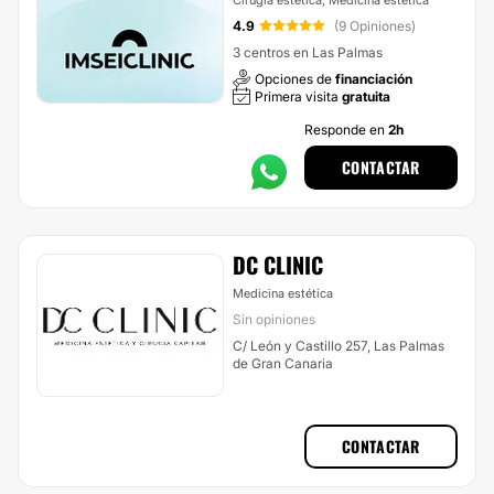
Cirugía estética, Medicina estética
4.9
(9 Opiniones)
3 centros en Las Palmas
Opciones de
financiación
Primera visita
gratuita
Responde en
2h
CONTACTAR
DC CLINIC
Medicina estética
Sin opiniones
C/ León y Castillo 257, Las Palmas
de Gran Canaria
CONTACTAR