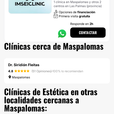
1 clínica en Maspalomas y otros 2
centros en Las Palmas (provincia)
Opciones de
financiación
Primera visita
gratuita
Responde en
2h
CONTACTAR
Clínicas cerca de Maspalomas
Dr. Siridión Fleitas
4.8
(51 Opiniones)
·
100% lo recomiendan
Maspalomas
Clínicas de Estética en otras
localidades cercanas a
Maspalomas: