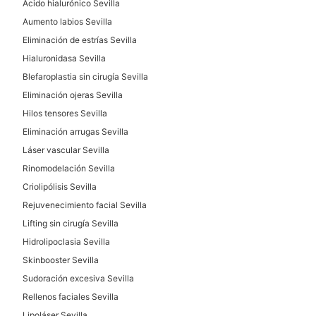
Ácido hialurónico Sevilla
Peeling
Aumento labios Sevilla
Radiofrecuencia facial
Eliminación de estrías Sevilla
Celulitis
Hialuronidasa Sevilla
Mesoterapia
Blefaroplastia sin cirugía Sevilla
Dietas
Eliminación ojeras Sevilla
Hilos tensores Sevilla
Eliminación arrugas Sevilla
Láser vascular Sevilla
Rinomodelación Sevilla
Criolipólisis Sevilla
Rejuvenecimiento facial Sevilla
Lifting sin cirugía Sevilla
Hidrolipoclasia Sevilla
Skinbooster Sevilla
Sudoración excesiva Sevilla
Rellenos faciales Sevilla
Lipoláser Sevilla