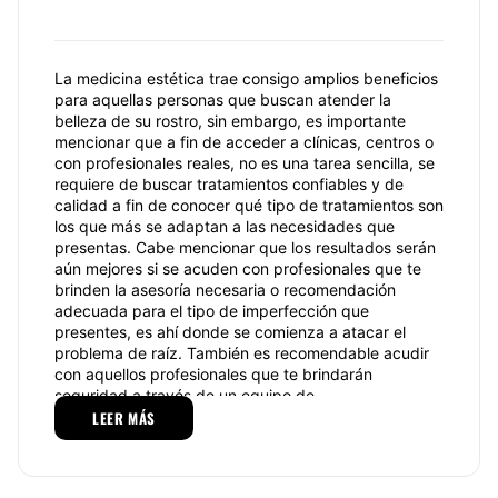
La medicina estética trae consigo amplios beneficios
para aquellas personas que buscan atender la
belleza de su rostro, sin embargo, es importante
mencionar que a fin de acceder a clínicas, centros o
con profesionales reales, no es una tarea sencilla, se
requiere de buscar tratamientos confiables y de
calidad a fin de conocer qué tipo de tratamientos son
los que más se adaptan a las necesidades que
presentas. Cabe mencionar que los resultados serán
aún mejores si se acuden con profesionales que te
brinden la asesoría necesaria o recomendación
adecuada para el tipo de imperfección que
presentes, es ahí donde se comienza a atacar el
problema de raíz. También es recomendable acudir
con aquellos profesionales que te brindarán
seguridad a través de un equipo de
vanguardia.
LEER MÁS
Clínica Del Doctor Ortiz - Medicina
Estética
se encarga de brindarte la atención que
necesitas y abre las puertas de sus instalaciones a
fin de brindar un servicio confiable y de calidad a fin