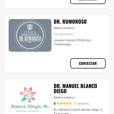
DR. RUMOROSO
Médico estético
Sin opiniones
Joaquín Hoyos 5 Entlo Izq,
Torrelavega
CONTACTAR
DR. MANUEL BLANCO
DIEGO
Médico estético
5
(1 Opinión)
Av. General Camilo Alonso Vega, 5,
Santander