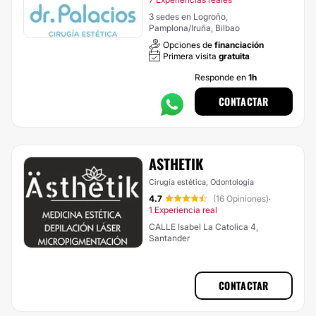
3 sedes en Logroño,
Pamplona/Iruña, Bilbao
Opciones de
financiación
Primera visita
gratuita
Responde en
1h
CONTACTAR
ASTHETIK
Cirugía estética, Odontología
4.7
(16 Opiniones)
·
1 Experiencia real
CALLE Isabel La Catolica 4,
Santander
CONTACTAR