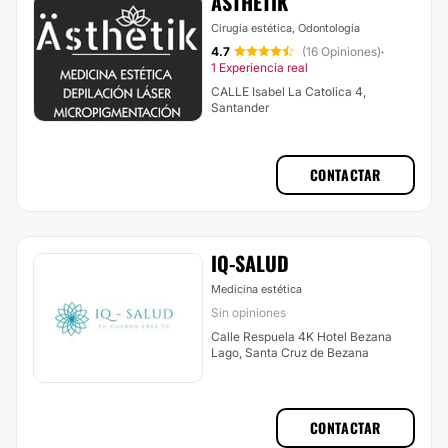
ASTHETIK
Cirugía estética, Odontología
4.7
(16 Opiniones)
·
1 Experiencia real
CALLE Isabel La Catolica 4,
Santander
CONTACTAR
IQ-SALUD
Medicina estética
Sin opiniones
Calle Respuela 4K Hotel Bezana
Lago, Santa Cruz de Bezana
CONTACTAR