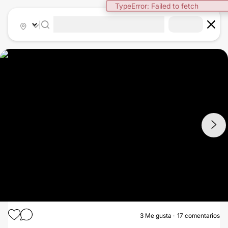
TypeError: Failed to fetch
|
1
/
2
3
Me gusta
17 comentarios
RELLENOS FACIALES