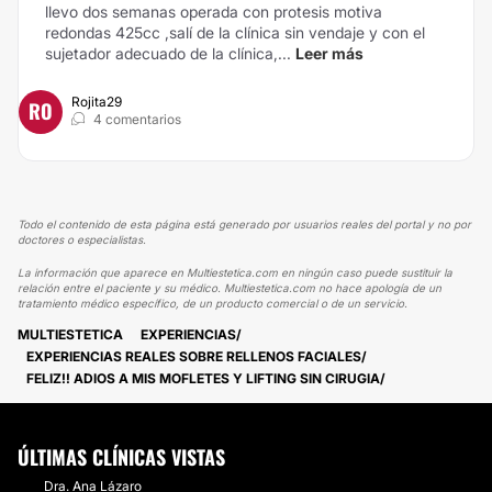
llevo dos semanas operada con protesis motiva
redondas 425cc ,salí de la clínica sin vendaje y con el
sujetador adecuado de la clínica,...
Leer más
Rojita29
RO
4 comentarios
Todo el contenido de esta página está generado por usuarios reales del portal y no por
doctores o especialistas.
La información que aparece en Multiestetica.com en ningún caso puede sustituir la
relación entre el paciente y su médico. Multiestetica.com no hace apología de un
tratamiento médico específico, de un producto comercial o de un servicio.
MULTIESTETICA
EXPERIENCIAS
EXPERIENCIAS REALES SOBRE RELLENOS FACIALES
FELIZ!! ADIOS A MIS MOFLETES Y LIFTING SIN CIRUGIA
ÚLTIMAS CLÍNICAS VISTAS
Dra. Ana Lázaro