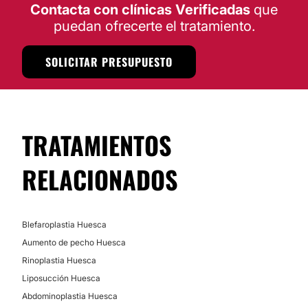
Contacta con clínicas Verificadas
que
Tratamiento varices
puedan ofrecerte el tratamiento.
Rejuvenecimiento facial
SOLICITAR PRESUPUESTO
TRATAMIENTOS ESTÉTICOS
Drenaje linfático
TRATAMIENTOS
Micropigmentación
Eliminación de tatuajes
RELACIONADOS
Celulitis
Cavitación
Mesoterapia
Blefaroplastia Huesca
Carboxiterapia
Aumento de pecho Huesca
Presoterapia
Rinoplastia Huesca
Dietas
Liposucción Huesca
Abdominoplastia Huesca