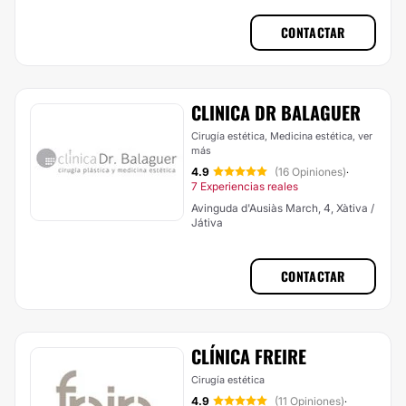
CONTACTAR
CLINICA DR BALAGUER
Cirugía estética, Medicina estética,
ver
más
4.9
(16 Opiniones)
·
7 Experiencias reales
Avinguda d'Ausiàs March, 4, Xàtiva /
Játiva
CONTACTAR
CLÍNICA FREIRE
Cirugía estética
4.9
(11 Opiniones)
·