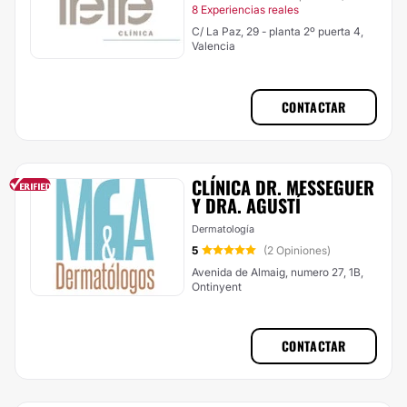
8 Experiencias reales
C/ La Paz, 29 - planta 2º puerta 4,
Valencia
CONTACTAR
CLÍNICA DR. MESSEGUER
Y DRA. AGUSTÍ
Dermatología
5
(2 Opiniones)
Avenida de Almaig, numero 27, 1B,
Ontinyent
CONTACTAR