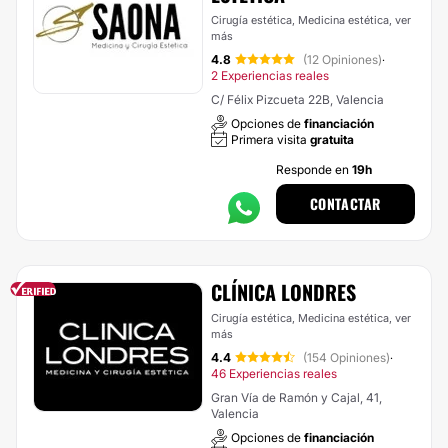
Cirugía estética, Medicina estética,
ver
más
4.8
(12 Opiniones)
·
2 Experiencias reales
C/ Félix Pizcueta 22B, Valencia
Opciones de
financiación
Primera visita
gratuita
Responde en
19h
CONTACTAR
CLÍNICA LONDRES
Cirugía estética, Medicina estética,
ver
más
4.4
(154 Opiniones)
·
46 Experiencias reales
Gran Vía de Ramón y Cajal, 41,
Valencia
Opciones de
financiación