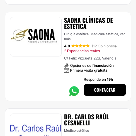
SAONA CLÍNICAS DE
ESTÉTICA
Cirugía estética, Medicina estética,
ver
más
4.8
(12 Opiniones)
·
2 Experiencias reales
C/ Félix Pizcueta 22B, Valencia
Opciones de
financiación
Primera visita
gratuita
Responde en
19h
CONTACTAR
DR. CARLOS RAÚL
CESANELLI
Médico estético