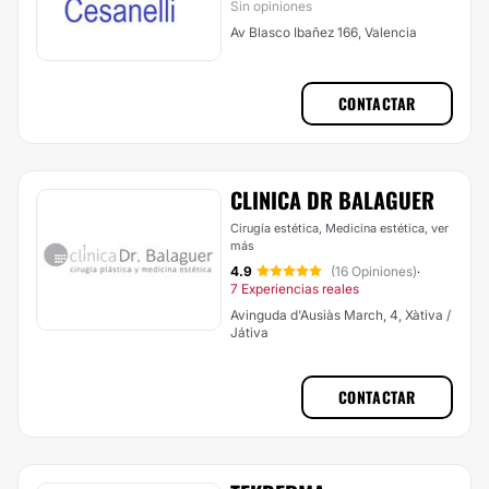
Sin opiniones
Av Blasco Ibañez 166, Valencia
CONTACTAR
CLINICA DR BALAGUER
Cirugía estética, Medicina estética,
ver
más
4.9
(16 Opiniones)
·
7 Experiencias reales
Avinguda d'Ausiàs March, 4, Xàtiva /
Játiva
CONTACTAR