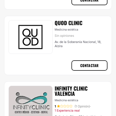
QUOD CLINIC
Medicina estética
Sin opiniones
Av. de la Soberanía Nacional, 18,
Alzira
CONTACTAR
INFINITY CLINIC
VALENCIA
Medicina estética
1
(1 Opinión)
·
1 Experiencia real