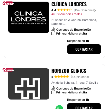
CLÍNICA LONDRES
4.4
(154 Opiniones)
·
46 Experiencias reales
21 sedes en A Coruña, Barcelona,
Sabadell...
Opciones de
financiación
Primera visita
gratuita
Responde en
1h
CONTACTAR
HORIZON CLINICS
5
(6 Opiniones)
Av. de la Buhaira, 4, local 7, Sevilla
Opciones de
financiación
Primera visita
gratuita
Responde en
1h
CONTACTAR