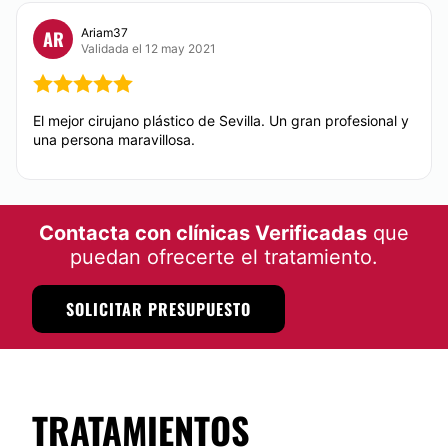
CIRUGÍA ÍNTIMA
Ariam37
AR
Validada el 12 may 2021
Labioplastia
Himenoplastia
El mejor cirujano plástico de Sevilla. Un gran profesional y
una persona maravillosa.
DERMATOLOGÍA
Corrección cicatrices
Contacta con clínicas Verificadas
que
puedan ofrecerte el tratamiento.
SOLICITAR PRESUPUESTO
TRATAMIENTOS