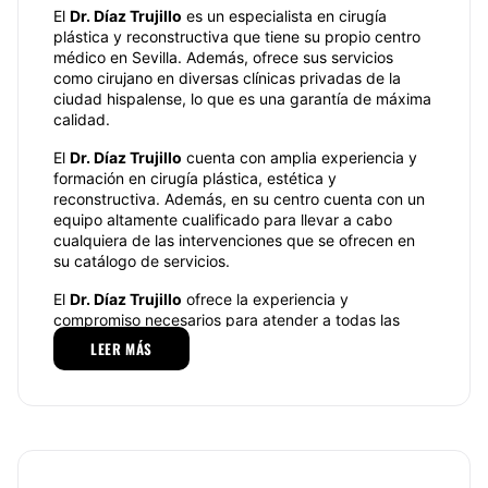
El
Dr. Díaz Trujillo
es un especialista en cirugía
plástica y reconstructiva que tiene su propio centro
médico en Sevilla. Además, ofrece sus servicios
como cirujano en diversas clínicas privadas de la
ciudad hispalense, lo que es una garantía de máxima
calidad.
El
Dr. Díaz Trujillo
cuenta con amplia experiencia y
formación en cirugía plástica, estética y
reconstructiva. Además, en su centro cuenta con un
equipo altamente cualificado para llevar a cabo
cualquiera de las intervenciones que se ofrecen en
su catálogo de servicios.
El
Dr. Díaz Trujillo
ofrece la experiencia y
compromiso necesarios para atender a todas las
personas que quieran estar seguras de la idoneidad
LEER MÁS
y expectativas reales de resultado del tratamiento
propuesto. Todas las estrategias de tratamiento
reparador y estético que se proponen se
personalizan para el paciente y tienen eficacia
demostrada.
Especialidades