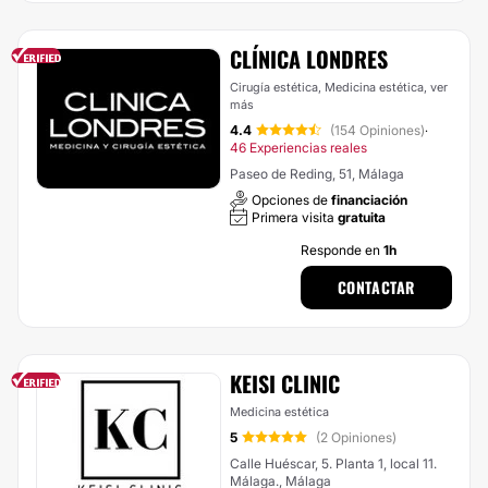
CLÍNICA LONDRES
Cirugía estética, Medicina estética,
ver
más
4.4
(154 Opiniones)
·
46 Experiencias reales
Paseo de Reding, 51, Málaga
Opciones de
financiación
Primera visita
gratuita
Responde en
1h
CONTACTAR
KEISI CLINIC
Medicina estética
5
(2 Opiniones)
Calle Huéscar, 5. Planta 1, local 11.
Málaga., Málaga