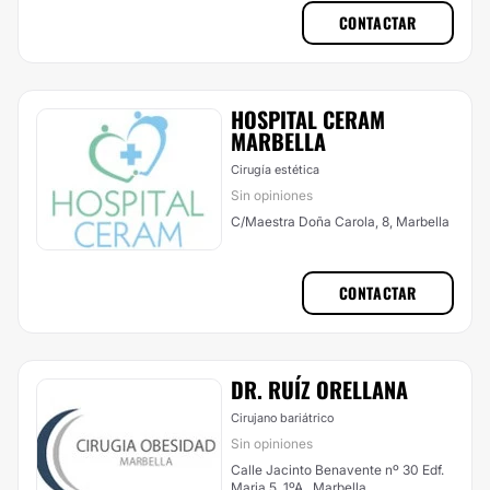
CONTACTAR
HOSPITAL CERAM
MARBELLA
Cirugía estética
Sin opiniones
C/Maestra Doña Carola, 8, Marbella
CONTACTAR
DR. RUÍZ ORELLANA
Cirujano bariátrico
Sin opiniones
Calle Jacinto Benavente nº 30 Edf.
Maria 5, 1ºA , Marbella