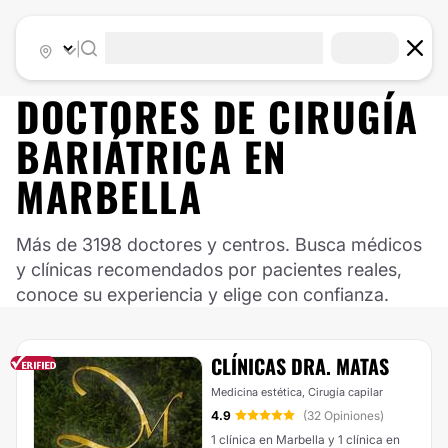
|
DOCTORES DE
CIRUGÍA
BARIÁTRICA
EN
MARBELLA
Más de 3198 doctores y centros. Busca médicos
y clínicas recomendados por pacientes reales,
conoce su experiencia y elige con confianza.
CLÍNICAS DRA. MATAS
Medicina estética, Cirugía capilar
4.9
(32 Opiniones)
1 clínica en Marbella y 1 clínica en