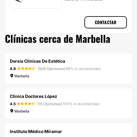
CONTACTAR
Clínicas cerca de Marbella
Dorsia Clinicas De Estética
4.6
(506 Opiniones)
·
98% lo recomiendan
Marbella
Clínica Doctores López
4.5
(15 Opiniones)
·
100% lo recomiendan
Marbella
Instituto Médico Miramar