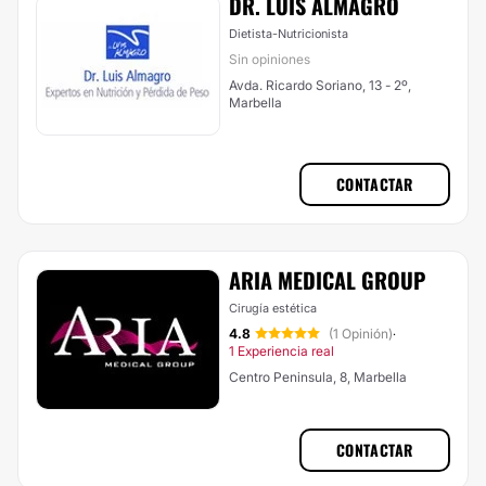
DR. LUIS ALMAGRO
Dietista-Nutricionista
Sin opiniones
Avda. Ricardo Soriano, 13 - 2º,
Marbella
CONTACTAR
ARIA MEDICAL GROUP
Cirugía estética
4.8
(1 Opinión)
·
1 Experiencia real
Centro Peninsula, 8, Marbella
CONTACTAR