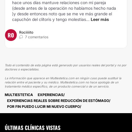
hace unos días mantuve relaciones con mi pareja
(desde antes de la operación no habíamos hecho nada
)y desde entonces noto que se me ve más grande el
capuchón del clítoris y tengo molestias...
Leer más
Rociiiiito
RO
7 comentarios
Todo el contenido de esta página está generado por usuarios reales del portal y no por
doctores o especialistas.
La información que aparece en Multiestetica.com en ningún caso puede sustituir la
relación entre el paciente y su médico. Multiestetica.com no hace apología de un
tratamiento médico específico, de un producto comercial o de un servicio.
MULTIESTETICA
EXPERIENCIAS
EXPERIENCIAS REALES SOBRE REDUCCIÓN DE ESTÓMAGO
POR FIN PUEDO LUCIR MI NUEVO CUERPO
ÚLTIMAS CLÍNICAS VISTAS