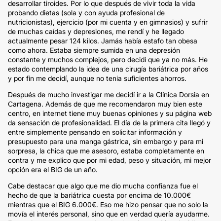
desarrollar tiroides. Por lo que después de vivir toda la vida
probando dietas (sola y con ayuda profesional de
nutricionistas), ejercicio (por mi cuenta y en gimnasios) y sufrir
de muchas caídas y depresiones, me rendí y he llegado
actualmente pesar 124 kilos. Jamás había estafo tan obesa
como ahora. Estaba siempre sumida en una depresión
constante y muchos complejos, pero decidí que ya no más. He
estado contemplando la idea de una cirugía bariátrica por años
y por fin me decidí, aunque no tenia suficientes ahorros.
Después de mucho investigar me decidí ir a la Clínica Dorsia en
Cartagena. Además de que me recomendaron muy bien este
centro, en internet tiene muy buenas opiniones y su página web
da sensación de profesionalidad. El día de la primera cita llegó y
entre simplemente pensando en solicitar información y
presupuesto para una manga gástrica, sin embargo y para mi
sorpresa, la chica que me asesoro, estaba completamente en
contra y me explico que por mi edad, peso y situación, mi mejor
opción era el BIG de un año.
Cabe destacar que algo que me dio mucha confianza fue el
hecho de que la bariátrica cuesta por encima de 10.000€
mientras que el BIG 6.000€. Eso me hizo pensar que no solo la
movía el interés personal, sino que en verdad quería ayudarme.