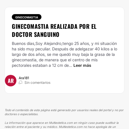
GINECOMASTIA
GINECOMASTIA REALIZADA POR EL
DOCTOR SANGUINO
Buenos días,Soy Alejandro,tengo 25 años, y mi situación
ha sido muy peculiar. Después de adelgazar 40 kilos a lo
largo de dos años, se me quedó muy baja la grasa de la
ginecomastia, de manera que el centro de mis
pectorales estaban a 12 cm de...
Leer más
Ara181
AR
Sin comentarios
Todo el contenido de esta página está generado por usuarios reales del portal y no por
doctores o especialistas.
La información que aparece en Multiestetica.com en ningún caso puede sustituir la
relación entre el paciente y su médico. Multiestetica.com no hace apología de un