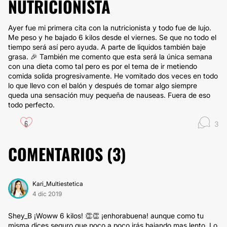
NUTRICIONISTA
Ayer fue mi primera cita con la nutricionista y todo fue de lujo.
Me peso y he bajado 6 kilos desde el viernes. Se que no todo el
tiempo será así pero ayuda. A parte de liquidos también baje
grasa. 🎉 También me comento que esta será la única semana
con una dieta como tal pero es por el tema de ir metiendo
comida solida progresivamente. He vomitado dos veces en todo
lo que llevo con el balón y después de tomar algo siempre
queda una sensación muy pequeña de nauseas. Fuera de eso
todo perfecto.
6
3
COMENTARIOS (
3
)
Kari_Multiestetica
4 dic 2019
Shey_B ¡Woww 6 kilos! 👏👏 ¡enhorabuena! aunque como tu
misma dices seguro que poco a poco irás bajando mas lento. Lo