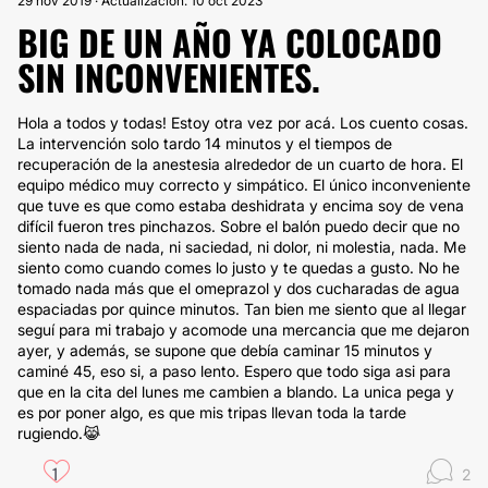
29 nov 2019 · Actualización: 10 oct 2023
BIG DE UN AÑO YA COLOCADO
SIN INCONVENIENTES.
Hola a todos y todas! Estoy otra vez por acá. Los cuento cosas.
La intervención solo tardo 14 minutos y el tiempos de
recuperación de la anestesia alrededor de un cuarto de hora. El
equipo médico muy correcto y simpático. El único inconveniente
que tuve es que como estaba deshidrata y encima soy de vena
difícil fueron tres pinchazos. Sobre el balón puedo decir que no
siento nada de nada, ni saciedad, ni dolor, ni molestia, nada. Me
siento como cuando comes lo justo y te quedas a gusto. No he
tomado nada más que el omeprazol y dos cucharadas de agua
espaciadas por quince minutos. Tan bien me siento que al llegar
seguí para mi trabajo y acomode una mercancia que me dejaron
ayer, y además, se supone que debía caminar 15 minutos y
caminé 45, eso si, a paso lento. Espero que todo siga asi para
que en la cita del lunes me cambien a blando. La unica pega y
es por poner algo, es que mis tripas llevan toda la tarde
rugiendo.😹
1
2