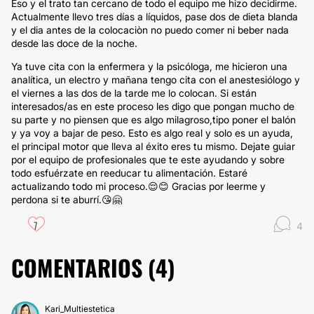
Eso y el trato tan cercano de todo el equipo me hizo decidirme.
Actualmente llevo tres días a líquidos, pase dos de dieta blanda
y el dia antes de la colocaciòn no puedo comer ni beber nada
desde las doce de la noche.
Ya tuve cita con la enfermera y la psicóloga, me hicieron una
analítica, un electro y mañana tengo cita con el anestesiólogo y
el viernes a las dos de la tarde me lo colocan. Si están
interesados/as en este proceso les digo que pongan mucho de
su parte y no piensen que es algo milagroso,tipo poner el balón
y ya voy a bajar de peso. Esto es algo real y solo es un ayuda,
el principal motor que lleva al éxito eres tu mismo. Dejate guiar
por el equipo de profesionales que te este ayudando y sobre
todo esfuérzate en reeducar tu alimentación. Estaré
actualizando todo mi proceso.😌😊 Gracias por leerme y
perdona si te aburrí.😘🤗
7
4
COMENTARIOS (
4
)
Kari_Multiestetica