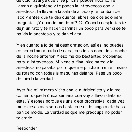
de color azul ya que si se pincha puedes notarlo. Te
llaman al quirófano y te ponen la intravenosa con la
anestesia, te llevan a la sala de al lado y te tumban de
lado y antes que te des cuenta, abres los ojos solo para
preguntar ¿Y cuándo me dormi? 😅. Cuando despiertas te
dejn un rato y te hacen caminar un poco para ver si se te
ha ido la anestesia y te dan el alta.
Y en cuanto a lo de mi deshidratación, así es, no puedes
comer ni tomar nada de nada, desde las doce de la noche
de la noche anterior. Y eso me dio bastantes problemas
para la intravenosa. Mi vena al final hizo pared y la
anestesia no pasaba por lo que me pincharon en el mismo
quirófano con todas ls maquinas delante. Pase un poco
de miedo la verdad.
Ayer fue mi primera visita con la nutricionista y ella me
comento que la única semana que voy a llevar dieta es
esta. Y esones porque es una dieta progresiva, cada vez
mete cosas mas sólidas hasta que el domingo mete hasta
pan de molde. La verdad es que me preocupa no poder
tolerarlo
Responder