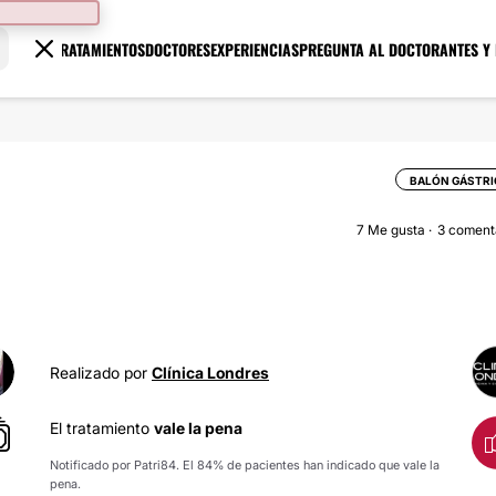
TRATAMIENTOS
DOCTORES
EXPERIENCIAS
PREGUNTA AL DOCTOR
ANTES Y
BALÓN GÁSTRI
7
Me gusta
3 coment
Realizado por
Clínica Londres
El tratamiento
vale la pena
Notificado por Patri84. El 84% de pacientes han indicado que vale la
pena.