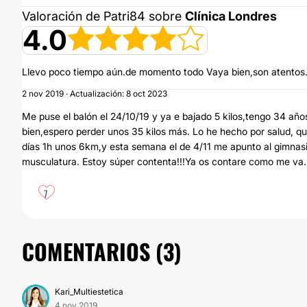
Valoración de Patri84 sobre
Clínica Londres
4.0
Llevo poco tiempo aún.de momento todo Vaya bien,son atentos
2 nov 2019 · Actualización: 8 oct 2023
Me puse el balón el 24/10/19 y ya e bajado 5 kilos,tengo 34 añ
bien,espero perder unos 35 kilos más. Lo he hecho por salud, qu
días 1h unos 6km,y esta semana el de 4/11 me apunto al gimnasi
musculatura. Estoy súper contenta!!!Ya os contare como me va.
7
COMENTARIOS (
3
)
Kari_Multiestetica
4 nov 2019