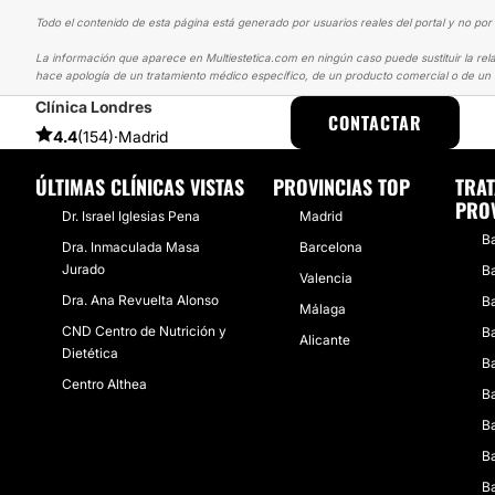
Todo el contenido de esta página está generado por usuarios reales del portal y no por 
La información que aparece en Multiestetica.com en ningún caso puede sustituir la rela
hace apología de un tratamiento médico específico, de un producto comercial o de un s
Clínica Londres
MULTIESTETICA
EXPERIENCIAS
EXPERIENCIAS REALES SOBRE B
CONTACTAR
4.4
(154)
·
Madrid
ÚLTIMAS CLÍNICAS VISTAS
PROVINCIAS TOP
TRAT
PROV
Dr. Israel Iglesias Pena
Madrid
Ba
Dra. Inmaculada Masa
Barcelona
Jurado
Ba
Valencia
Dra. Ana Revuelta Alonso
Ba
Málaga
CND Centro de Nutrición y
Ba
Alicante
Dietética
Ba
Centro Althea
Ba
Ba
Ba
Ba