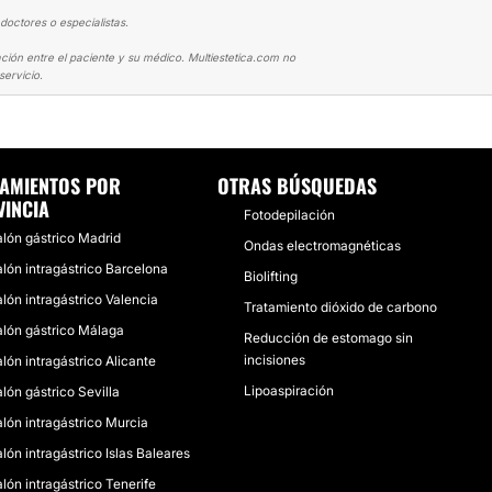
doctores o especialistas.
ción entre el paciente y su médico. Multiestetica.com no
ervicio.
ALÓN GÁSTRICO
EL ULTINO CARTUCHO!!
AMIENTOS POR
OTRAS BÚSQUEDAS
INCIA
Fotodepilación
lón gástrico Madrid
Ondas electromagnéticas
lón intragástrico Barcelona
Biolifting
lón intragástrico Valencia
Tratamiento dióxido de carbono
lón gástrico Málaga
Reducción de estomago sin
incisiones
lón intragástrico Alicante
Lipoaspiración
lón gástrico Sevilla
lón intragástrico Murcia
lón intragástrico Islas Baleares
lón intragástrico Tenerife