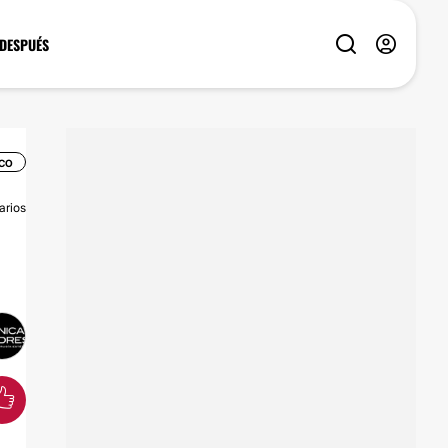
 DESPUÉS
CO
arios