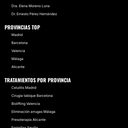
(ISAPS)
Dra. Elena Moreno Luna
Dr. Ernesto Pérez Hernández
Experiencia:
8 años
PROVINCIAS TOP
Atención en:
Madrid
Barcelona
Català
Valencia
English
Málaga
Español
Alicante
Français
TRATAMIENTOS POR PROVINCIA
Galego
Celulitis Madrid
Financiación o facilidades de pago:
Cirugía tabique Barcelona
Biolifting Valencia
Sí
Eliminación arrugas Málaga
Métodos de pago aceptados:
Presoterapia Alicante
Tarjeta de Crédito/Débito
Espinillas Sevilla