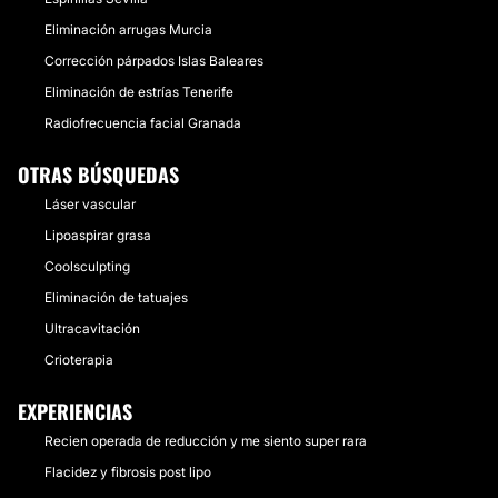
Transferencia Bancaria
Eliminación arrugas Murcia
Corrección párpados Islas Baleares
Efectivo
Eliminación de estrías Tenerife
Bizum
Radiofrecuencia facial Granada
OTRAS BÚSQUEDAS
Láser vascular
Lipoaspirar grasa
Coolsculpting
Eliminación de tatuajes
Ultracavitación
Crioterapia
EXPERIENCIAS
Recien operada de reducción y me siento super rara
Flacidez y fibrosis post lipo