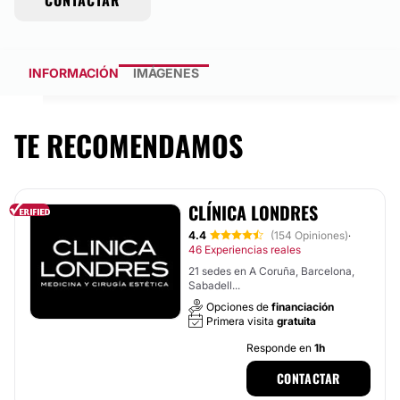
CONTACTAR
INFORMACIÓN
IMÁGENES
TE RECOMENDAMOS
CLÍNICA LONDRES
4.4
(154 Opiniones)
·
46 Experiencias reales
21 sedes en A Coruña, Barcelona,
Sabadell...
Opciones de
financiación
Primera visita
gratuita
Responde en
1h
CONTACTAR