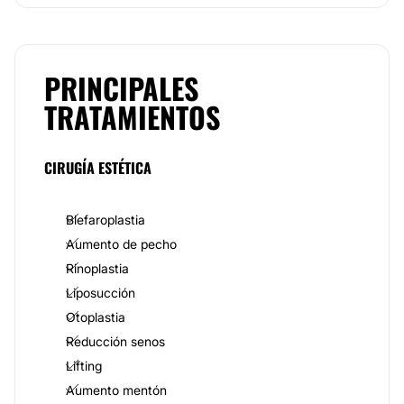
Temporal" por la Universidad de Valencia.
Especialidades
Aunque su formación como cirujano plástico le
PRINCIPALES
permite ofrecer un amplio catálogo de servicio, que
TRATAMIENTOS
van desde la cirugía facial en general hasta la
corporal, el doctor se ha logrado hacer de una
excelente reputación, gracias a su especialidad en
rinoplastia. El doctor Salvador ha desarrollado una
CIRUGÍA ESTÉTICA
técnica de rinoplastia inigualable, que le permite al
paciente tener un rostro más elegante y uniforme, sin
que deje de lado su esencia, eso que lo hace
Blefaroplastia
diferente. Independientemente del tratamiento que
Aumento de pecho
se vaya a aplicar, los pacientes pueden tener la
certeza que están en manos profesionales y de un
Rinoplastia
alto valor ético.
Liposucción
Equipo
Otoplastia
Reducción senos
El doctor
Rodríguez-Camps
es el cirujano encargado
de realizar todas las operaciones en su Clínica de
Lifting
Cirugía Plástica en Valencia. Además, tanto él como
Aumento mentón
su equipo médico tienen un trato cercano con sus