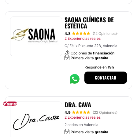
SAONA CLÍNICAS DE
ESTÉTICA
4.8
(12 Opiniones)
·
2 Experiencias reales
C/ Félix Pizcueta 22B, Valencia
Opciones de
financiación
Primera visita
gratuita
Responde en
19h
CONTACTAR
DRA. CAVA
4.9
(22 Opiniones)
·
2 Experiencias reales
2 sedes en Valencia
Primera visita
gratuita