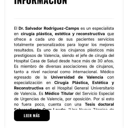
El
Dr. Salvador Rodríguez-Camps
es un especialista
en
cirugía plástica, estética y reconstructiva
que
ofrece a cada uno de sus pacientes servicios
totalmente personalizados para lograr los mejores
resultados. Es uno de los cirujanos plásticos más
prestigiosos de Valencia, siendo el jefe de cirugía del
Hospital Casa de Salud desde hace más de 30 años.
Es miembro de diversas asociaciones de cirujanos,
tanto a nivel nacional como internacional. Médico
egresado de la
Universidad de Valencia
con
especialización en
Cirugía Plástica, Estética y
Reconstructiva
en el Hospital General Universitario
de Valencia. Es
Médico Titular
del Servicio Especial
de Urgencias de Valencia, por oposición. Por si esto
no fuera poco, cuenta con una
Tesis doctoral
Sobresaliente Cum Laude
: "Una Nueva Técnica de
Remodelación de la Punta Nasal en Rinoplastia, para
LEER MÁS
Casos Extremadamente Difíciles, Mediante la
Resección Total de los Cartílagos Alares y Fascia