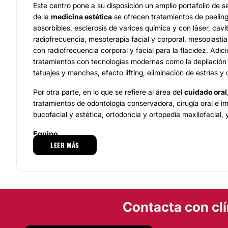
Este centro pone a su disposición un amplio portafolio de se
de la
medicina estética
se ofrecen tratamientos de peeling 
absorbibles, esclerosis de varices química y con láser, cavi
radiofrecuencia, mesoterapia facial y corporal, mesoplastia
con radiofrecuencia corporal y facial para la flacidez. Adi
tratamientos con tecnologías modernas como la depilación l
tatuajes y manchas, efecto lifting, eliminación de estrías y c
Por otra parte, en lo que se refiere al área del
cuidado oral
tratamientos de odontología conservadora, cirugía oral e im
bucofacial y estética, ortodoncia y ortopedia maxilofacial,
Equipo
LEER MÁS
La clínica sobresale por su equipo de profesionales cualific
podemos mencionar a la
Doctora María Piedad Estefan Es
especialista en prótesis e implantes; el
Doctor Edgar Q. Jar
cirugía estética; el
Doctor Pablo Fraile
, especialista en ort
Andrés Martin Rey M.D.,
médico estético; la
Doctora Laur
Contacta con clí
en endodoncia, entre otros.