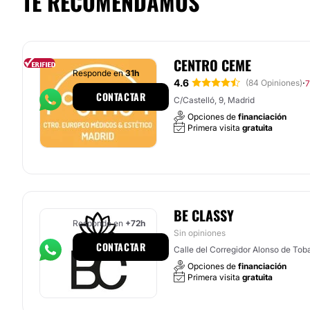
TE RECOMENDAMOS
CENTRO CEME
Responde en
31h
4.6
·
(84 Opiniones)
7
CONTACTAR
C/Castelló, 9, Madrid
Opciones de
financiación
Primera visita
gratuita
BE CLASSY
Responde en
+72h
Sin opiniones
CONTACTAR
Calle del Corregidor Alonso de Toba
Opciones de
financiación
Primera visita
gratuita