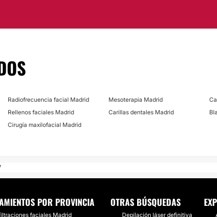
udad de
Madrid,
DOS
Radiofrecuencia facial Madrid
Mesoterapia Madrid
Ca
Rellenos faciales Madrid
Carillas dentales Madrid
Bl
Cirugía maxilofacial Madrid
AMIENTOS POR PROVINCIA
OTRAS BÚSQUEDAS
EXP
filtraciones faciales Madrid
Depilación láser definitiva