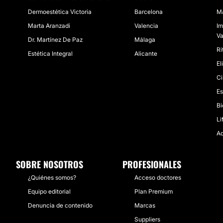
Dermoestética Victoria
Barcelona
Ma
Marta Aranzadi
Valencia
Im
Va
Dr. Martínez De Paz
Málaga
Ri
Estética Integral
Alicante
El
Ci
Es
Bi
Li
Ad
SOBRE NOSOTROS
PROFESIONALES
¿Quiénes somos?
Acceso doctores
Equipo editorial
Plan Premium
Denuncia de contenido
Marcas
Suppliers