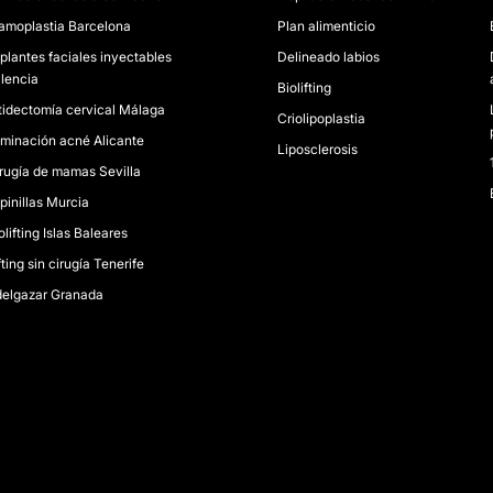
moplastia Barcelona
Plan alimenticio
plantes faciales inyectables
Delineado labios
lencia
Biolifting
tidectomía cervical Málaga
Criolipoplastia
iminación acné Alicante
Liposclerosis
rugía de mamas Sevilla
pinillas Murcia
olifting Islas Baleares
fting sin cirugía Tenerife
elgazar Granada