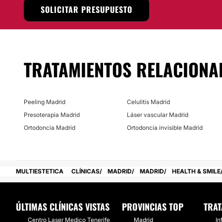
Localización
SOLICITAR PRESUPUESTO
La Clinica Health and Smile se encuentra ubicada en la ci
España
, en la Calle de Arturo Soria, 60, CP – 28027.
Posibilidad de videoconsulta:
TRATAMIENTOS RELACIONA
No
Financiación o facilidades de pago:
Peeling Madrid
Celulitis Madrid
No
Presoterapia Madrid
Láser vascular Madrid
Ortodoncia Madrid
Ortodoncia invisible Madrid
MULTIESTETICA
CLÍNICAS
MADRID
MADRID
HEALTH & SMILE
ÚLTIMAS CLÍNICAS VISTAS
PROVINCIAS TOP
TRAT
Centro Laser Medico Tenerife
Madrid
In