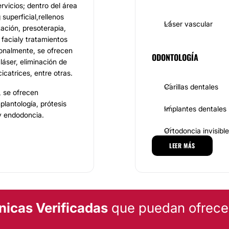
rvicios; dentro del área
superficial,rellenos
Láser vascular
tación, presoterapia,
 facialy tratamientos
cionalmente, se ofrecen
ODONTOLOGÍA
áser, eliminación de
icatrices, entre otras.
Carillas dentales
, se ofrecen
plantología, prótesis
Implantes dentales
 y endodoncia.
Ortodoncia invisible
LEER MÁS
ados entre los que
CIRUGÍA ESTÉTICA
pitia
, odontóloga y
amillo
, especialista en
odoncia, el
Doctor
Cirugía maxilofacial
a Sánchez
, especialista
nicas Verificadas
que puedan ofrecert