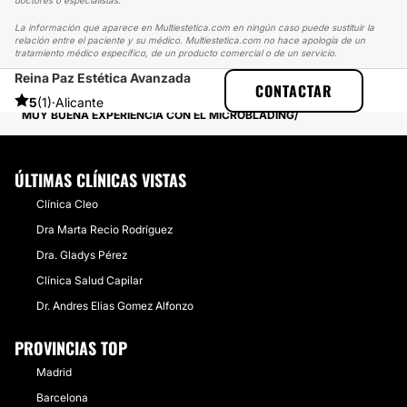
doctores o especialistas.
La información que aparece en Multiestetica.com en ningún caso puede sustituir la
relación entre el paciente y su médico. Multiestetica.com no hace apología de un
tratamiento médico específico, de un producto comercial o de un servicio.
Reina Paz Estética Avanzada
MULTIESTETICA
EXPERIENCIAS
CONTACTAR
EXPERIENCIAS REALES SOBRE MICROBLADING
5
(1)
·
Alicante
MUY BUENA EXPERIENCIA CON EL MICROBLADING
ÚLTIMAS CLÍNICAS VISTAS
Clínica Cleo
Dra Marta Recio Rodríguez
Dra. Gladys Pérez
Clínica Salud Capilar
Dr. Andres Elias Gomez Alfonzo
PROVINCIAS TOP
Madrid
Barcelona