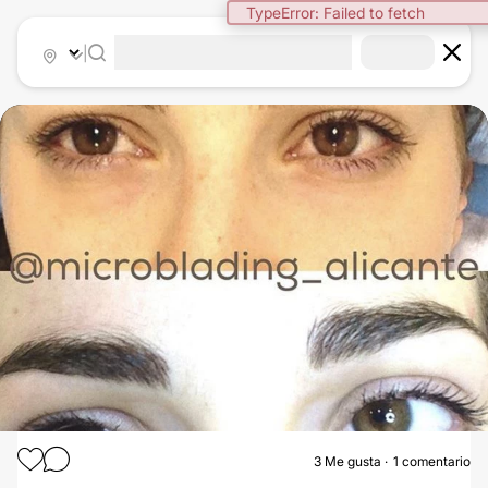
TypeError: Failed to fetch
|
3
Me gusta
1 comentario
MICROBLADING