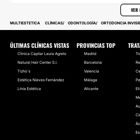
VER 
MULTIESTETICA
CLÍNICAS
ODONTOLOGÍA
ORTODONCIA INVISI
ÚLTIMAS CLÍNICAS VISTAS
PROVINCIAS TOP
TRAT
Clínica Capilar Laura Agrelo
Madrid
Tr
Natural Hair Center S.l.
Barcelona
Re
Tizho´s
Valencia
Ce
Estética Nieves Fernández
Málaga
Pe
Línia Estètica
Alicante
El
Me
Au
Ci
Ác
Es