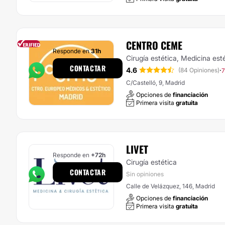
CENTRO CEME
Responde en
31h
Cirugía estética, Medicina est
CONTACTAR
4.6
·
(84 Opiniones)
7
C/Castelló, 9, Madrid
Opciones de
financiación
Primera visita
gratuita
LIVET
Responde en
+72h
Cirugía estética
CONTACTAR
Sin opiniones
Calle de Velázquez, 146, Madrid
Opciones de
financiación
Primera visita
gratuita