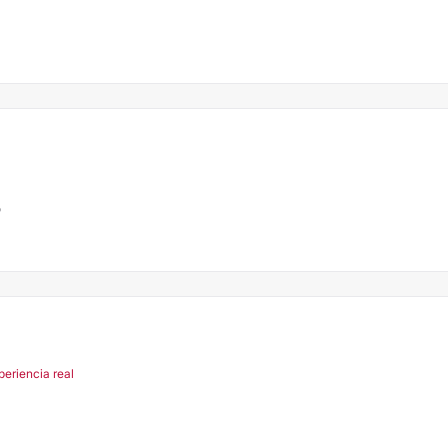
o
periencia real