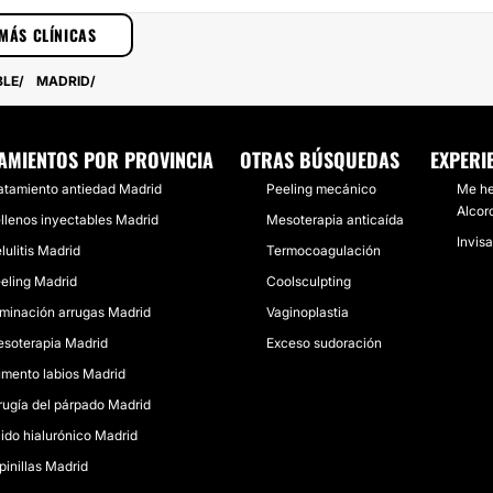
MÁS CLÍNICAS
BLE
MADRID
AMIENTOS POR PROVINCIA
OTRAS BÚSQUEDAS
EXPERI
atamiento antiedad Madrid
Peeling mecánico
Me he
Alcor
llenos inyectables Madrid
Mesoterapia anticaída
Invisa
lulitis Madrid
Termocoagulación
eling Madrid
Coolsculpting
iminación arrugas Madrid
Vaginoplastia
soterapia Madrid
Exceso sudoración
mento labios Madrid
rugía del párpado Madrid
ido hialurónico Madrid
pinillas Madrid