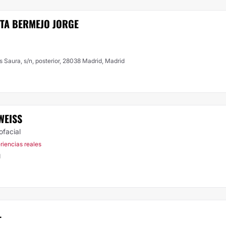
RTA BERMEJO JORGE
s Saura, s/n, posterior, 28038 Madrid, Madrid
WEISS
ofacial
riencias reales
d
L