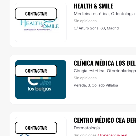
HEALTH & SMILE
CONTACTAR
Medicina estética, Odontología
Sin opiniones
C/ Arturo Soria, 60, Madrid
CLÍNICA MÉDICA LOS BE
CONTACTAR
Cirugía estética, Otorrinolaring
Sin opiniones
Pereda, 3, Collado Villalba
CENTRO MÉDICO CEA BE
CONTACTAR
Dermatología
·
Sin opiniones
1 Experiencia real