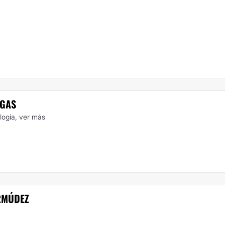
LGAS
ología,
ver más
RMÚDEZ