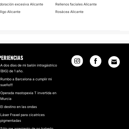
doración excesiva Alicante
Rellenos faciales Alicante
íligo Alicante
Rosácea Alicante
PERIENCIAS
A dos días de mi balón intragástrico
(BIG) de 1 año.
Rumbo a Barcelona a cumplir mi
sueño!!!
Operada mastopexia T invertida en
Murcia
El destino en las ondas
Láser Fraxel para cicatrices
pigmentadas
Sólo me arrepiento de no haberlo