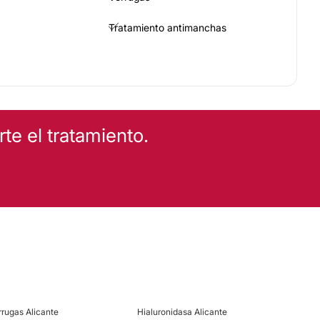
Tratamiento antimanchas
né
Angiomas
Rosácea
e el tratamiento.
COS
Drenaje linfático
Mesoterapia
Depilación láser
rrugas Alicante
Hialuronidasa Alicante