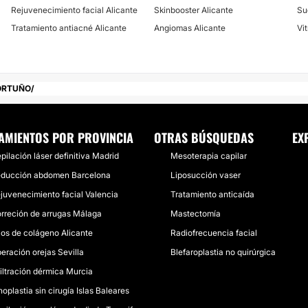
Rejuvenecimiento facial Alicante
Skinbooster Alicante
Su
Tratamiento antiacné Alicante
Angiomas Alicante
Vit
ORTUÑO
AMIENTOS POR PROVINCIA
OTRAS BÚSQUEDAS
EX
pilación láser definitiva Madrid
Mesoterapia capilar
ducción abdomen Barcelona
Liposucción vaser
juvenecimiento facial Valencia
Tratamiento anticaída
rreción de arrugas Málaga
Mastectomía
los de colágeno Alicante
Radiofrecuencia facial
eración orejas Sevilla
Blefaroplastia no quirúrgica
filtración dérmica Murcia
noplastia sin cirugía Islas Baleares