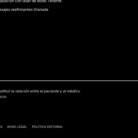
pilación con láser de diodo Tenerife
sajes reafirmantes Granada
tuir la relación entre el paciente y el médico.
cio.
ES
AVISO LEGAL
POLÍTICA EDITORIAL