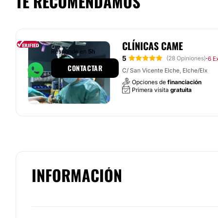
TE RECOMENDAMOS
CLÍNICAS CAME
Responde en
5h
5
·
(28 Opiniones)
6 E
CONTACTAR
C/ San Vicente Elche, Elche/Elx
Opciones de
financiación
Primera visita
gratuita
INFORMACIÓN