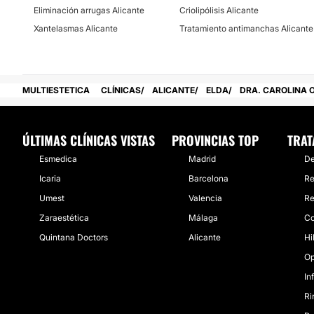
Experiencia:
Eliminación arrugas Alicante
Criolipólisis Alicante
Xantelasmas Alicante
Tratamiento antimanchas Alicante
37 años
Atención en:
Español
MULTIESTETICA
CLÍNICAS
ALICANTE
ELDA
DRA. CAROLINA 
Financiación o facilidades de pago:
ÚLTIMAS CLÍNICAS VISTAS
PROVINCIAS TOP
TRAT
No
Esmedica
Madrid
De
Icaria
Barcelona
Re
Umest
Valencia
Re
Zaraestética
Málaga
Co
Quintana Doctors
Alicante
Hi
Op
In
Ri