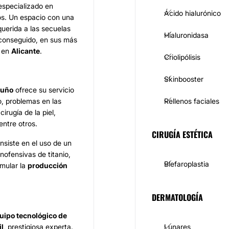
especializado en
Ácido hialurónico
os. Un espacio con una
querida a las secuelas
Hialuronidasa
a conseguido, en sus más
e en
Alicante
.
Criolipólisis
Skinbooster
tuño
ofrece su servicio
o, problemas en las
Rellenos faciales
irugía de la piel,
ntre otros.
CIRUGÍA ESTÉTICA
nsiste en el uso de un
nofensivas de titanio,
Blefaroplastia
imular la
producción
DERMATOLOGÍA
uipo tecnológico de
il
, prestigiosa experta.
Lunares