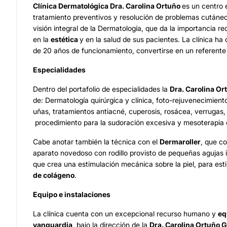
Clínica Dermatológica Dra. Carolina Ortuño
es un centro 
tratamiento preventivos y resolución de problemas cutáne
visión integral de la Dermatología, que da la importancia re
en la
estética
y en la salud de sus pacientes. La clínica h
de 20 años de funcionamiento, convertirse en un referent
Especialidades
Dentro del portafolio de especialidades la
Dra. Carolina Or
de: Dermatología quirúrgica y clínica, foto-rejuvenecimient
uñas, tratamientos antiacné, cuperosis, rosácea, verrugas, c
procedimiento para la sudoración excesiva y mesoterapia e
Cabe anotar también la técnica con el
Dermaroller
, que co
aparato novedoso con rodillo provisto de pequeñas agujas i
que crea una estimulación mecánica sobre la piel, para est
de colágeno
.
Equipo e instalaciones
La clínica cuenta con un excepcional recurso humano y
eq
vanguardia
, bajo la dirección de la
Dra. Carolina Ortuño G