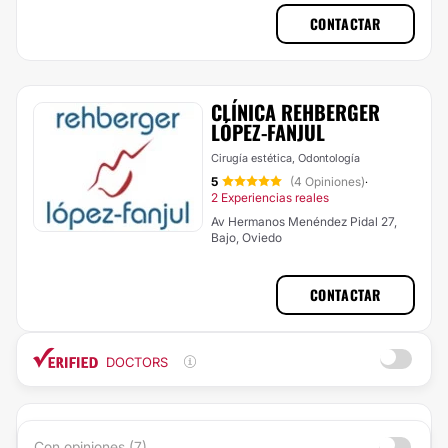
CONTACTAR
CLÍNICA REHBERGER
LÓPEZ-FANJUL
Cirugía estética, Odontología
5
(4 Opiniones)
·
2 Experiencias reales
Av Hermanos Menéndez Pidal 27,
Bajo, Oviedo
CONTACTAR
DOCTORS
Con opiniones (7)