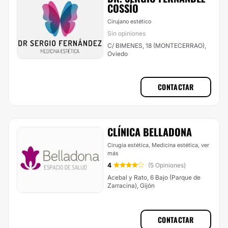
COSSÍ­O
Cirujano estético
Sin opiniones
C/ BIMENES, 18 (MONTECERRAO),
Oviedo
CONTACTAR
CLÍNICA BELLADONA
Cirugía estética, Medicina estética,
ver
más
4
(5 Opiniones)
Acebal y Rato, 6 Bajo (Parque de
Zarracina), Gijón
CONTACTAR