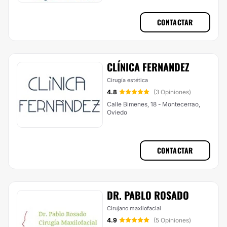
CONTACTAR
CLÍNICA FERNANDEZ
Cirugía estética
4.8
(3 Opiniones)
Calle Bimenes, 18 - Montecerrao,
Oviedo
CONTACTAR
DR. PABLO ROSADO
Cirujano maxilofacial
4.9
(5 Opiniones)