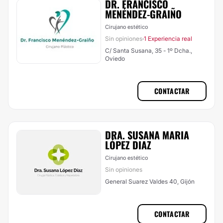
DR. FRANCISCO
MENÉNDEZ-GRAIÑO
Cirujano estético
Sin opiniones
1 Experiencia real
·
C/ Santa Susana, 35 - 1º Dcha.,
Oviedo
CONTACTAR
DRA. SUSANA MARIA
LÓPEZ DIAZ
Cirujano estético
Sin opiniones
General Suarez Valdes 40, Gijón
CONTACTAR