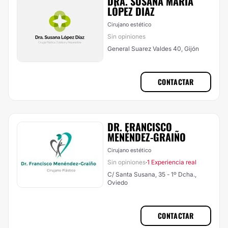
DRA. SUSANA MARIA
LÓPEZ DIAZ
Cirujano estético
Sin opiniones
General Suarez Valdes 40, Gijón
CONTACTAR
DR. FRANCISCO
MENÉNDEZ-GRAIÑO
Cirujano estético
Sin opiniones
1 Experiencia real
·
C/ Santa Susana, 35 - 1º Dcha.,
Oviedo
CONTACTAR