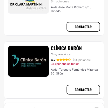
Sin opiniones
Avda Jose María Richard s/n ,
Oviedo
CONTACTAR
CLÍNICA BARÓN
Cirugía estética
4.7
(6 Opiniones)
·
3 Experiencias reales
Avda. Torcuato Fernández Miranda
50, Gijón
CONTACTAR