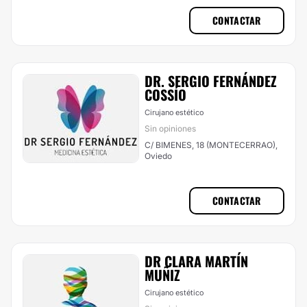
CONTACTAR
DR. SERGIO FERNÁNDEZ
COSSÍ­O
Cirujano estético
Sin opiniones
C/ BIMENES, 18 (MONTECERRAO),
Oviedo
CONTACTAR
DR CLARA MARTÍ­N
MUÑIZ
Cirujano estético