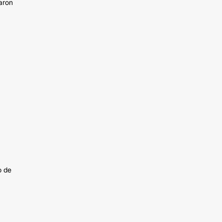
aron
o de