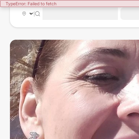
TypeError: Failed to fetch
|