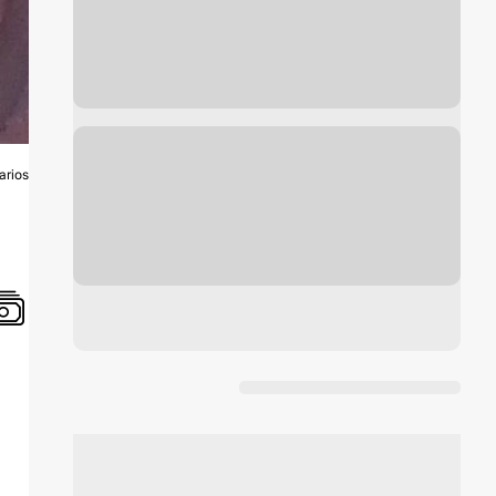
arios
O