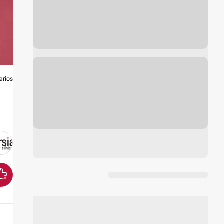
arios
O