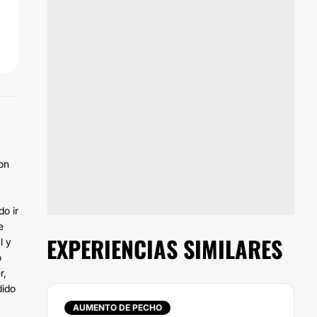
con
o ir
e
EXPERIENCIAS SIMILARES
l y
o
r,
dido
AUMENTO DE PECHO