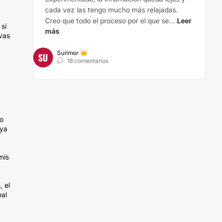
cada vez las tengo mucho más relajadas.
Creo que todo el proceso por el que se...
Leer
 si
más
 vas
Surimor
SU
18 comentarios
eo
 ya
mis
, el
mal