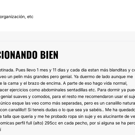
 organización, etc
UCIONANDO BIEN
otinada. Pues llevo 1 mes y 11 dias y cada dia estan más blanditas y 
s veo un pelin más grandes pero genial. Ya duermo de lado aunque me
 la cama y el brazo de encima. A parte de eso hago vida normal,
er ejercicios como abdominales sentadillas etc. Para dormir ya pued
 genial suaves y comodos, para el resto me recomendaron usar el suj
o único esque las veo como más separadas, pero es un canalillo natura
 con canalillo!! Si teneis dudas o lo que sea ya sabéis.. Me ha quedad
talla que queria y me he probado ropa sin suje y es alucinante de ve
micas perfil full (alto) 295cc en cada pecho, por si alguna se ha per
í