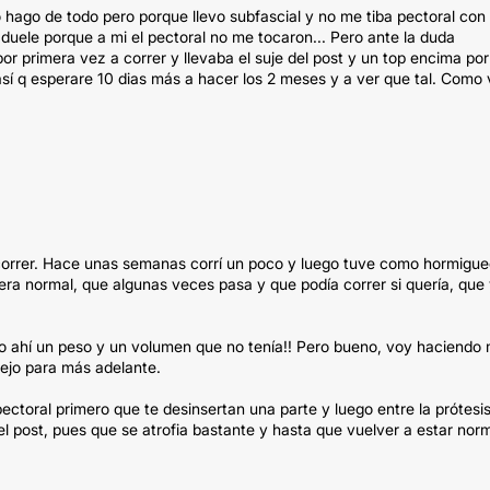
 hago de todo pero porque llevo subfascial y no me tiba pectoral con
ele porque a mi el pectoral no me tocaron... Pero ante la duda
or primera vez a correr y llevaba el suje del post y un top encima por
así q esperare 10 dias más a hacer los 2 meses y a ver que tal. Como
orrer. Hace unas semanas corrí un poco y luego tuve como hormigu
e era normal, que algunas veces pasa y que podía correr si quería, que
o ahí un peso y un volumen que no tenía!! Pero bueno, voy haciendo 
dejo para más adelante.
pectoral primero que te desinsertan una parte y luego entre la prótesis
el post, pues que se atrofia bastante y hasta que vuelver a estar nor