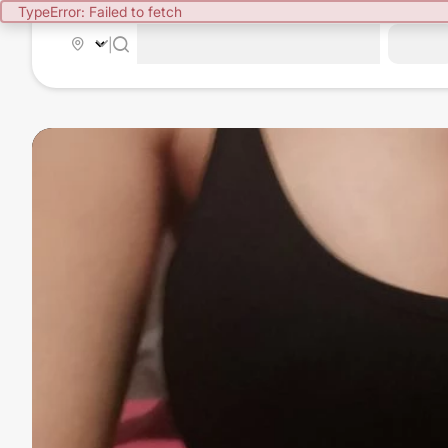
TypeError: Failed to fetch
|