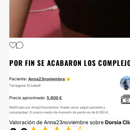
1
/
13
POR FIN SE ACABARON LOS COMPLEJ
Paciente:
Anna23noviembre
Tarragona (Ciudad)
Precio aproximado:
5.600 €
Notificado por Anna23noviembre. Puede variar según paciente y
complejidad. El precio medio de Aumento de pecho es de 6.000 €.
Valoración de Anna23noviembre sobre
Dorsia Cli