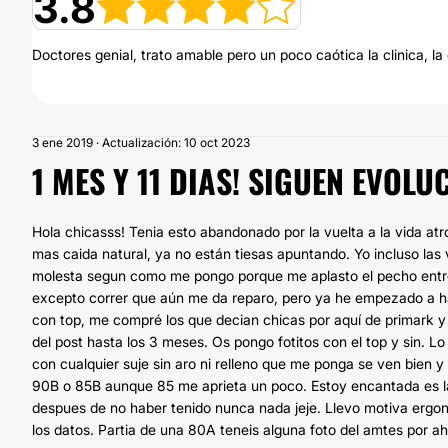
3.8
Doctores genial, trato amable pero un poco caótica la clinica, la
3 ene 2019 · Actualización: 10 oct 2023
1 MES Y 11 DIAS! SIGUEN EVOL
Hola chicasss! Tenia esto abandonado por la vuelta a la vida atr
mas caida natural, ya no están tiesas apuntando. Yo incluso la
molesta segun como me pongo porque me aplasto el pecho entre
excepto correr que aún me da reparo, pero ya he empezado a hac
con top, me compré los que decian chicas por aquí de primark y
del post hasta los 3 meses. Os pongo fotitos con el top y sin. L
con cualquier suje sin aro ni relleno que me ponga se ven bien y
90B o 85B aunque 85 me aprieta un poco. Estoy encantada es la 
despues de no haber tenido nunca nada jeje. Llevo motiva ergono
los datos. Partia de una 80A teneis alguna foto del amtes por ah