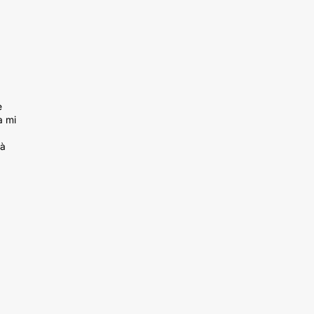
e
a mi
rà