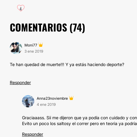
4
COMENTARIOS (
74
)
Moni77
3 ene 2019
Te han quedad de muerte!!! Y ya estás haciendo deporte?
Responder
Anna23noviembre
4 ene 2019
Graciaaass. Sii me dijeron que ya podía con cuidado y con
Evito un poco los saltosy el correr pero en teoria ya podría
Responder