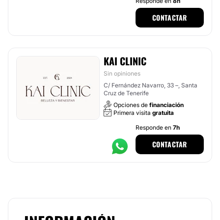
Responde en
8h
CONTACTAR
KAI CLINIC
Sin opiniones
C/ Fernández Navarro, 33 –, Santa
Cruz de Tenerife
Opciones de
financiación
Primera visita
gratuita
Responde en
7h
CONTACTAR