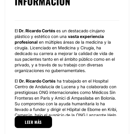
INFORMACIÓN
El
Dr. Ricardo Cortés
es un destacado cirujano
plástico y estético con una
vasta experiencia
profesional
en múltiples áreas de la medicina y la
cirugía. Licenciado en Medicina y Cirugía, ha
dedicado su carrera a mejorar la calidad de vida de
sus pacientes tanto en el ámbito público como en el
privado, y a través de su trabajo con diversas
organizaciones no gubernamentales.
El
Dr. Ricardo Cortés
ha trabajado en el Hospital
Centro de Andalucía de Lucena y ha colaborado con
prestigiosas ONG internacionales como Médicos Sin
Fronteras en París y Amici di Ampasilaba en Bolonia.
Su compromiso con la ayuda humanitaria lo ha
llevado a fundar y dirigir el Hôpital de Ebome en Kribi,
Camerún, bajo el auspicio de la ONG Lanzarote Help,
donde también implementó un innovador proyecto de
LEER MÁS
telemedicina financiado por el Gobierno de Canarias.