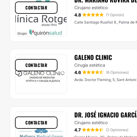
CONTACTAR
Cirujano estético
4.8
(1 Opinión)
Calle Santiago Rusiñol 9., Palma de 
GALENO CLINIC
CONTACTAR
Cirugía estética
4.6
(6 Opiniones)
Avda. Doctor Fleming, 5, Sant Anton
DR. JOSÉ IGNACIO GARCÍ
CONTACTAR
Cirujano estético
4.7
(2 Opiniones)