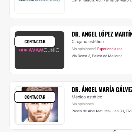
Carrer Múrcia, 40,, Palma de Mallor
DR. ANGEL LÓPEZ MARTÍ
CONTACTAR
Cirujano estético
·
Sin opiniones
1 Experiencia real
Vía Roma 3, Palma de Mallorca
DR. ÁNGEL MARÍ­A GÁLV
CONTACTAR
Médico estético
Sin opiniones
Paseo de Abel Matutes Juan 30, Eivis