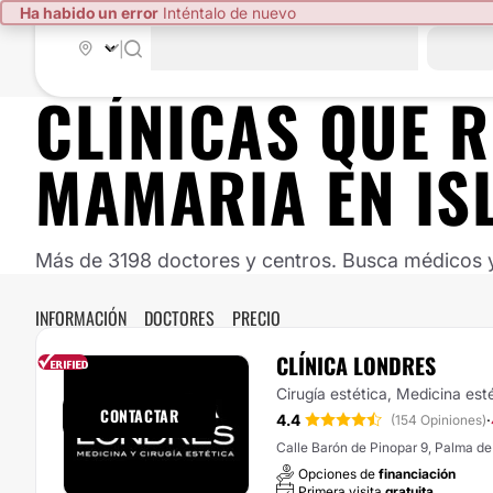
Ha habido un error
Inténtalo de nuevo
|
CLÍNICAS QUE 
MAMARIA EN IS
Más de 3198 doctores y centros. Busca médicos y 
INFORMACIÓN
DOCTORES
PRECIO
CLÍNICA LONDRES
Responde en
1h
Cirugía estética, Medicina est
CONTACTAR
4.4
·
(154 Opiniones)
Calle Barón de Pinopar 9, Palma de
Opciones de
financiación
Primera visita
gratuita