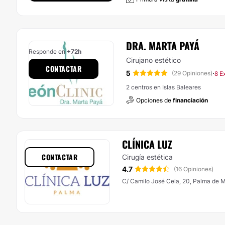
DRA. MARTA PAYÁ
Responde en
+72h
Cirujano estético
CONTACTAR
5
·
(29 Opiniones)
8 E
2 centros en Islas Baleares
Opciones de
financiación
CLÍNICA LUZ
CONTACTAR
Cirugía estética
4.7
(16 Opiniones)
C/ Camilo José Cela, 20, Palma de M