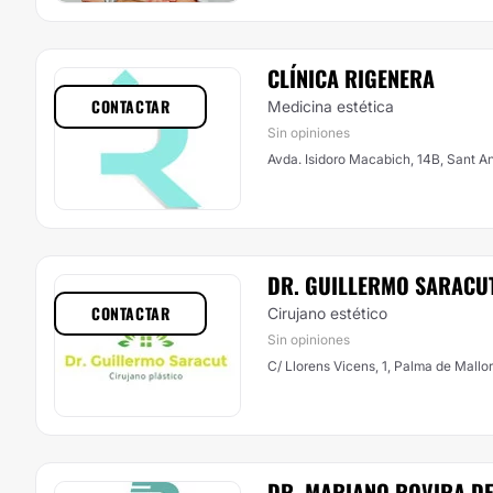
CLÍNICA RIGENERA
CONTACTAR
Medicina estética
Sin opiniones
Avda. Isidoro Macabich, 14B, Sant A
DR. GUILLERMO SARACU
CONTACTAR
Cirujano estético
Sin opiniones
C/ Llorens Vicens, 1, Palma de Mallo
DR. MARIANO ROVIRA DE