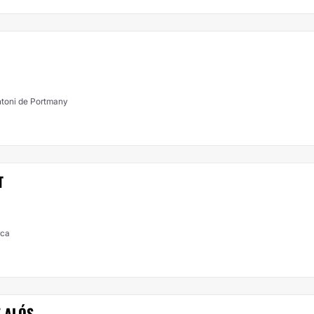
ntoni de Portmany
T
rca
 ALÓS