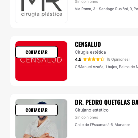
Sin opiniones
Vía Roma, 3 – Santiago Rusiñol, 9, P
CENSALUD
CONTACTAR
Cirugía estética
4.5
(8 Opiniones)
C/Manuel Azaña, 1 bajos, Palma de 
DR. PEDRO QUETGLAS B
CONTACTAR
Cirujano estético
Sin opiniones
Calle de l'Escamarlà 6, Manacor