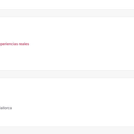
xperiencias reales
allorca