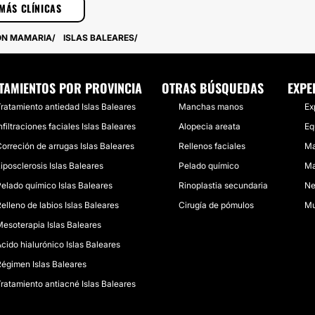
MÁS CLÍNICAS
ÓN MAMARIA
ISLAS BALEARES
TAMIENTOS POR PROVINCIA
OTRAS BÚSQUEDAS
EXPE
ratamiento antiedad Islas Baleares
Manchas manos
Ex
nfiltraciones faciales Islas Baleares
Alopecia areata
Eq
orreción de arrugas Islas Baleares
Rellenos faciales
Ma
iposclerosis Islas Baleares
Pelado químico
Ma
elado químico Islas Baleares
Rinoplastia secundaria
Ne
elleno de labios Islas Baleares
Cirugía de pómulos
Mu
esoterapia Islas Baleares
cido hialurónico Islas Baleares
égimen Islas Baleares
ratamiento antiacné Islas Baleares