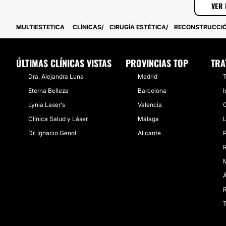
VER 
MULTIESTETICA
CLÍNICAS
CIRUGÍA ESTÉTICA
RECONSTRUCCI
ÚLTIMAS CLÍNICAS VISTAS
PROVINCIAS TOP
TRA
Dra. Alejandra Luna
Madrid
T
Eterna Belleza
Barcelona
I
Lynia Laser's
Valencia
C
Clínica Salud y Láser
Málaga
L
Dr. Ignacio Genol
Alicante
P
R
M
Á
R
T