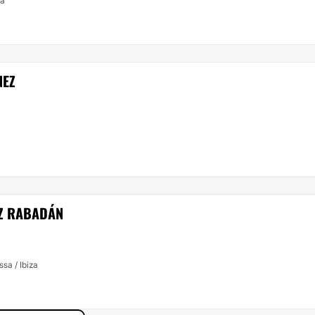
ca
NEZ
EZ RABADÁN
sa / Ibiza