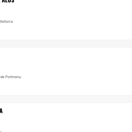
Mallorca
i de Portmany
A