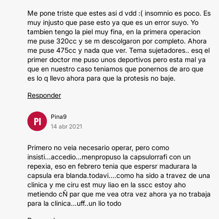
Me pone triste que estes asi d vdd :( insomnio es poco. Es
muy injusto que pase esto ya que es un error suyo. Yo
tambien tengo la piel muy fina, en la primera operacion
me puse 320cc y se m descolgaron por completo. Ahora
me puse 475cc y nada que ver. Tema sujetadores.. esq el
primer doctor me puso unos deportivos pero esta mal ya
que en nuestro caso teniamos que ponernos de aro que
es lo q llevo ahora para que la protesis no baje.
Responder
Pina9
PI
14 abr 2021
Primero no veia necesario operar, pero como
insisti...accedio...menpropuso la capsulorrafi con un
repexia, eso en febrero tenia que espersr madurara la
capsula era blanda.todavi....como ha sido a travez de una
clinica y me ciru est muy liao en la sscc estoy aho
metiendo cÑ par que me vea otra vez ahora ya no trabaja
para la clinica...uff..un lio todo