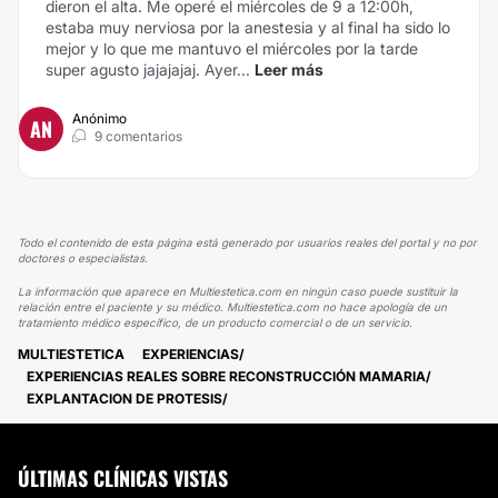
dieron el alta.
Me operé el miércoles de 9 a 12:00h,
estaba muy nerviosa por la anestesia y al final ha sido lo
mejor y lo que me mantuvo el miércoles por la tarde
super agusto jajajajaj. Ayer...
Leer más
Anónimo
AN
9 comentarios
Todo el contenido de esta página está generado por usuarios reales del portal y no por
doctores o especialistas.
La información que aparece en Multiestetica.com en ningún caso puede sustituir la
relación entre el paciente y su médico. Multiestetica.com no hace apología de un
tratamiento médico específico, de un producto comercial o de un servicio.
MULTIESTETICA
EXPERIENCIAS
EXPERIENCIAS REALES SOBRE RECONSTRUCCIÓN MAMARIA
EXPLANTACION DE PROTESIS
ÚLTIMAS CLÍNICAS VISTAS