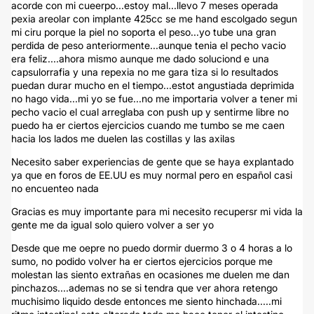
acorde con mi cueerpo...estoy mal...llevo 7 meses operada
pexia areolar con implante 425cc se me hand escolgado segun
mi ciru porque la piel no soporta el peso...yo tube una gran
perdida de peso anteriormente...aunque tenia el pecho vacio
era feliz....ahora mismo aunque me dado soluciond e una
capsulorrafia y una repexia no me gara tiza si lo resultados
puedan durar mucho en el tiempo...estot angustiada deprimida
no hago vida...mi yo se fue...no me importaria volver a tener mi
pecho vacio el cual arreglaba con push up y sentirme libre no
puedo ha er ciertos ejercicios cuando me tumbo se me caen
hacia los lados me duelen las costillas y las axilas
Necesito saber experiencias de gente que se haya explantado
ya que en foros de EE.UU es muy normal pero en español casi
no encuenteo nada
Gracias es muy importante para mi necesito recupersr mi vida la
gente me da igual solo quiero volver a ser yo
Desde que me oepre no puedo dormir duermo 3 o 4 horas a lo
sumo, no podido volver ha er ciertos ejercicios porque me
molestan las siento extrañas en ocasiones me duelen me dan
pinchazos....ademas no se si tendra que ver ahora retengo
muchisimo liquido desde entonces me siento hinchada.....mi