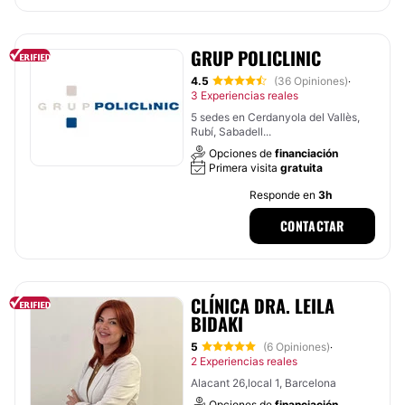
GRUP POLICLINIC
4.5
(36 Opiniones)
·
3 Experiencias reales
5 sedes en Cerdanyola del Vallès,
Rubí, Sabadell...
Opciones de
financiación
Primera visita
gratuita
Responde en
3h
CONTACTAR
CLÍNICA DRA. LEILA
BIDAKI
5
(6 Opiniones)
·
2 Experiencias reales
Alacant 26,local 1, Barcelona
Opciones de
financiación