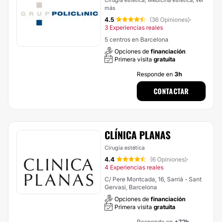
Cirugía estética, Medicina estética,
ver
más
4.5
(36 Opiniones)
·
3 Experiencias reales
5 centros en Barcelona
Opciones de
financiación
Primera visita
gratuita
Responde en
3h
CONTACTAR
CLÍNICA PLANAS
Cirugía estética
4.4
(6 Opiniones)
·
4 Experiencias reales
C/ Pere Montcada, 16, Sarrià - Sant
Gervasi, Barcelona
Opciones de
financiación
Primera visita
gratuita
Responde en
+72h