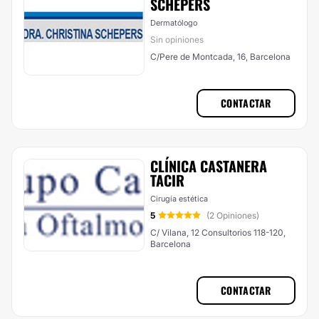
SCHEPERS
Dermatólogo
Sin opiniones
C/Pere de Montcada, 16, Barcelona
CONTACTAR
CLÍNICA CASTANERA
TACIR
Cirugía estética
5
(2 Opiniones)
C/ Vilana, 12 Consultorios 118-120,
Barcelona
CONTACTAR