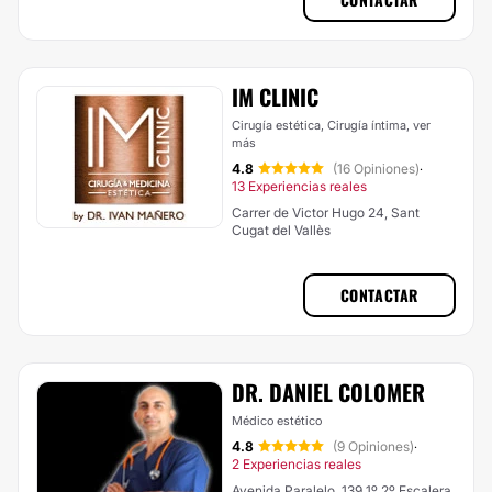
IM CLINIC
Cirugía estética, Cirugía íntima,
ver
más
4.8
(16 Opiniones)
·
13 Experiencias reales
Carrer de Victor Hugo 24, Sant
Cugat del Vallès
CONTACTAR
DR. DANIEL COLOMER
Médico estético
4.8
(9 Opiniones)
·
2 Experiencias reales
Avenida Paralelo, 139 1º 2º Escalera