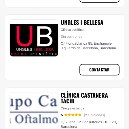
UNGLES I BELLESA
Clínica estética
Sin opiniones
C/ Floridablanca 85, Enchample
izquierdo de Barcelona, Barcelona
CONTACTAR
CLÍNICA CASTANERA
TACIR
Cirugía estética
5
(2 Opiniones)
C/ Vilana, 12 Consultorios 118-120,
Barcelona