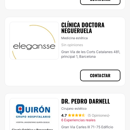
CLÍNICA DOCTORA
NEGUERUELA
Medicina estética
Sin opiniones
Gran Vía de les Corts Catalanes 481,
principal 1, Barcelona
CONTACTAR
DR. PEDRO DARNELL
Cirujano estético
4.7
(5 Opiniones)
·
6 Experiencias reales
Gran Via Carles III 71-75 Edificio