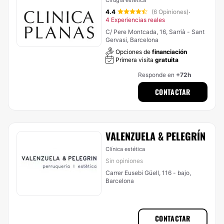
Cirugía estética
4.4
(6 Opiniones)
·
4 Experiencias reales
C/ Pere Montcada, 16, Sarrià - Sant
Gervasi, Barcelona
Opciones de
financiación
Primera visita
gratuita
Responde en
+72h
CONTACTAR
VALENZUELA & PELEGRÍN
Clínica estética
Sin opiniones
Carrer Eusebi Güell, 116 - bajo,
Barcelona
CONTACTAR