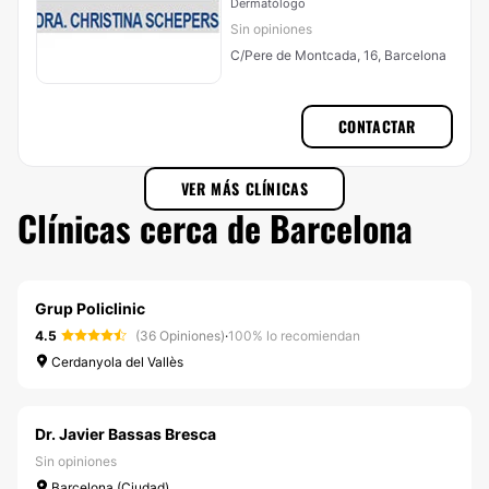
Dermatólogo
Sin opiniones
C/Pere de Montcada, 16, Barcelona
CONTACTAR
VER MÁS CLÍNICAS
Clínicas cerca de Barcelona
Grup Policlinic
4.5
(36 Opiniones)
·
100% lo recomiendan
Cerdanyola del Vallès
Dr. Javier Bassas Bresca
Sin opiniones
Barcelona (Ciudad)