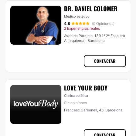
DR. DANIEL COLOMER
Médico estético
4.8
(9 Opiniones)
·
2 Experiencias reales
Avenida Paralelo, 139 1º 2º Escalera
A (Izquierda), Barcelona
CONTACTAR
LOVE YOUR BODY
Clínica estética
Sin opiniones
Francesc Carbonell, 46, Barcelona
CONTACTAR