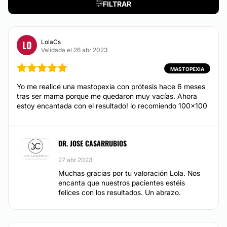
Reconstrucción mamaria
FILTRAR
Lipofilling
Bichectomía
Desde 1.900 €
LolaCs
LO
Lipoescultura
Validada el 26 abr 2023
Lipedema
MASTOPEXIA
Desde 5.900 €
Ginecomastia
Yo me realicé una mastopexia con prótesis hace 6 meses
Desde 3.900 €
tras ser mama porque me quedaron muy vacías. Ahora
estoy encantada con el resultado! lo recomiendo 100x100
CIRUGÍA ÍNTIMA
DR. JOSE CASARRUBIOS
·
Labioplastia
27 abr 2023
Muchas gracias por tu valoración Lola. Nos
encanta que nuestros pacientes estéis
DERMATOLOGÍA
felices con los resultados. Un abrazo.
Corrección cicatrices