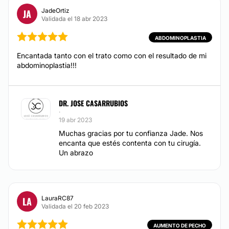
Tratamiento capilar
JadeOrtiz
JA
Desde 200 €
Validada el 18 abr 2023
ABDOMINOPLASTIA
TRATAMIENTOS ESTÉTICOS
Encantada tanto con el trato como con el resultado de mi
abdominoplastia!!!
Mesoterapia
Desde 200 €
DR. JOSE CASARRUBIOS
·
19 abr 2023
Muchas gracias por tu confianza Jade. Nos
encanta que estés contenta con tu cirugía.
Un abrazo
LauraRC87
LA
Validada el 20 feb 2023
AUMENTO DE PECHO