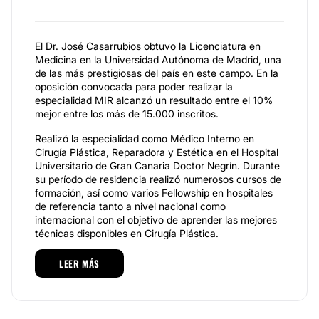
El Dr. José Casarrubios obtuvo la Licenciatura en
Medicina en la Universidad Autónoma de Madrid, una
de las más prestigiosas del país en este campo. En la
oposición convocada para poder realizar la
especialidad MIR alcanzó un resultado entre el 10%
mejor entre los más de 15.000 inscritos.
Realizó la especialidad como Médico Interno en
Cirugía Plástica, Reparadora y Estética en el Hospital
Universitario de Gran Canaria Doctor Negrín. Durante
su período de residencia realizó numerosos cursos de
formación, así como varios Fellowship en hospitales
de referencia tanto a nivel nacional como
internacional con el objetivo de aprender las mejores
técnicas disponibles en Cirugía Plástica.
En la actualidad, se encuentra colegiado en el Ilustre
LEER MÁS
Colegio Oficial de Médicos de Madrid con el número
de colegiado 283507920, y desempeña su labor
como Médico Especialista en el Área de Cirugía
Plástica, Estética y Reparadora en el Hospital