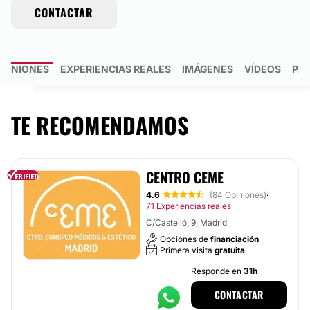
CONTACTAR
OPINIONES
EXPERIENCIAS REALES
IMÁGENES
VÍDEOS
PR
TE RECOMENDAMOS
CENTRO CEME
4.6
(84 Opiniones)
·
71 Experiencias reales
C/Castelló, 9, Madrid
Opciones de
financiación
Primera visita
gratuita
Responde en
31h
CONTACTAR