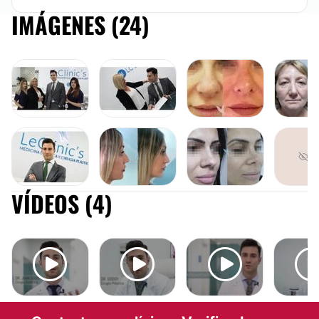
IMÁGENES (24)
RINOPLASTIA
BLEFARO
VÍDEOS (4)
RINOPLASTIA
RINOPLASTIA
AUMENTO
BLEFAROPLASTIA
MASTOPEXIA
RINOPLAS