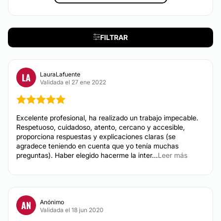
Sí
Reducción de estómago
Métodos de pago aceptados:
FILTRAR
MEDICINA ESTÉTICA
Tarjeta de Crédito/Débito
Transferencia Bancaria
Aumento labios
LauraLafuente
LA
Efectivo
Validada el 27 ene 2022
Rinomodelación
CIRUGÍA ÍNTIMA
Excelente profesional, ha realizado un trabajo impecable.
Respetuoso, cuidadoso, atento, cercano y accesible,
proporciona respuestas y explicaciones claras (se
Labioplastia
agradece teniendo en cuenta que yo tenía muchas
preguntas). Haber elegido hacerme la inter...
Leer más
Vaginoplastia
Rejuvenecimiento vaginal
Anónimo
AN
Validada el 18 jun 2020