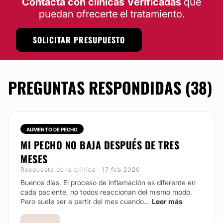
Contacta con clínicas Verificadas
que
puedan ofrecerte el tratamiento.
SOLICITAR PRESUPUESTO
PREGUNTAS RESPONDIDAS (38)
AUMENTO DE PECHO
MI PECHO NO BAJA DESPUÉS DE TRES
MESES
Respuesta de la clínica · 17 feb 2020
Buenos días, El proceso de inflamación es diferente en
cada paciente, no todos reaccionan del mismo modo.
Pero suele ser a partir del mes cuando...
Leer más