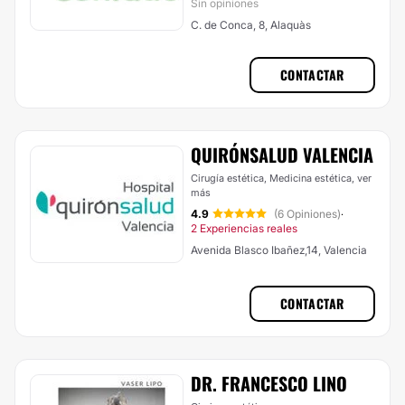
Sin opiniones
C. de Conca, 8, Alaquàs
CONTACTAR
QUIRÓNSALUD VALENCIA
Cirugía estética, Medicina estética,
ver
más
4.9
(6 Opiniones)
·
2 Experiencias reales
Avenida Blasco Ibañez,14, Valencia
CONTACTAR
DR. FRANCESCO LINO