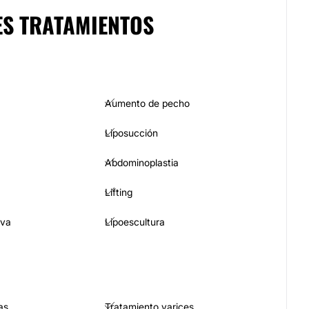
ES TRATAMIENTOS
Aumento de pecho
Liposucción
Abdominoplastia
Lifting
iva
Lipoescultura
as
Tratamiento varices