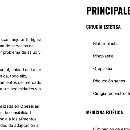
PRINCIPAL
CIRUGÍA ESTÉTICA
uscas mejorar tu figura,
Blefaroplastia
ma de servicios de
er problema de salud y
Rinoplastia
Otoplastia
rporal, unidad de Láser
tica, todo ello,
Reducción senos
atamientos del mercado
 a tus necesidades y a
Cirugía reconstruct
alizada en
Obesidad
MEDICINA ESTÉTICA
s de sensibilidad
ncia a los alimentos,
idad de adaptación al
Eliminación de estrí