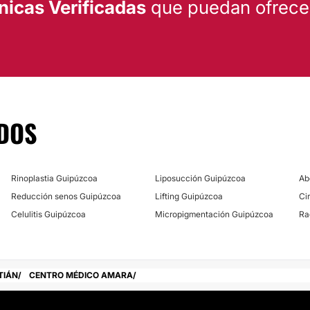
nicas Verificadas
que puedan ofrecert
DOS
Rinoplastia Guipúzcoa
Liposucción Guipúzcoa
Ab
Reducción senos Guipúzcoa
Lifting Guipúzcoa
Ci
Celulitis Guipúzcoa
Micropigmentación Guipúzcoa
Ra
TIÁN
CENTRO MÉDICO AMARA