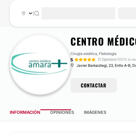
|
CENTRO MÉDI
Cirugía estética, Flebología
5
·
(1 Opinión)
100% lo r
Javier Barkaiztegi, 23, Entlo A-B,
CONTACTAR
INFORMACIÓN
OPINIONES
IMÁGENES