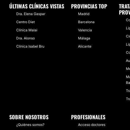
ÚLTIMAS CLÍNICAS VISTAS
PROVINCIAS TOP
TRAT
PROV
Dra. Elena Gaspar
Madrid
Co
Centro Diet
Barcelona
Li
Clínica Malai
Valencia
Ci
Dra. Alonso
Málaga
Li
Clínica Isabel Bru
Alicante
Co
Au
Me
Ma
Ba
Tr
Tr
SOBRE NOSOTROS
PROFESIONALES
¿Quiénes somos?
Acceso doctores