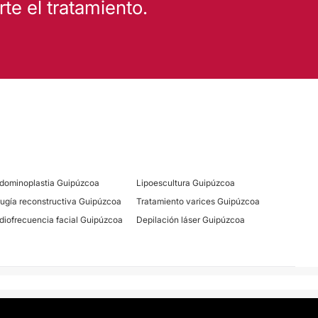
e el tratamiento.
dominoplastia Guipúzcoa
Lipoescultura Guipúzcoa
rugía reconstructiva Guipúzcoa
Tratamiento varices Guipúzcoa
diofrecuencia facial Guipúzcoa
Depilación láser Guipúzcoa