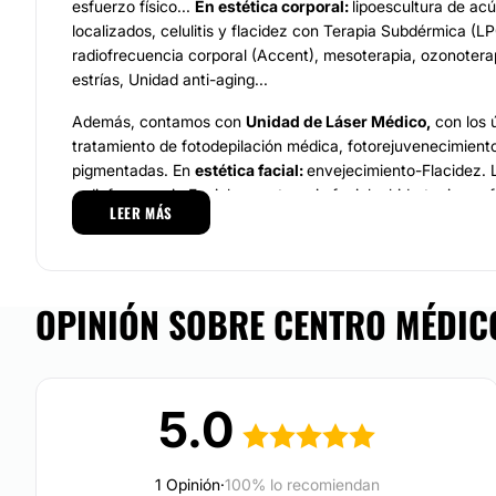
esfuerzo físico...
En estética corporal:
lipoescultura de ac
localizados, celulitis y flacidez con Terapia Subdérmica (
radiofrecuencia corporal (Accent), mesoterapia, ozonoterapi
estrías, Unidad anti-aging...
Además, contamos con
Unidad de Láser Médico,
con los 
tratamiento de fotodepilación médica, fotorejuvenecimiento
pigmentadas. En
estética facial:
envejecimiento-Flacidez. 
radiofrecuencia Facial, mesoterapia facial e hidrataciones fa
LEER MÁS
micropigmentación, relleno de arrugas, manchas faciales. 
Vistabel
, Cuperosis. Rosácea. Láser vascular. Acné, maqui
Peelings...
OPINIÓN SOBRE CENTRO MÉDIC
Cirugía plástica, reparadora y estética: c
icatrices, tumor
quemaduras, microcirugía vascular y nerviosa, cirugía de la
lifting facial, orejas, párpados, nariz, mamas (reducción, a
liposucción, cirugía del cabello.
5.0
El
Centro Médico Amara
se encuentra ubicado en
San Seb
instalaciones.
1 Opinión
·
100% lo recomiendan
Posibilidad de videoconsulta: