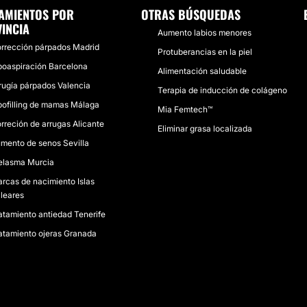
AMIENTOS POR
OTRAS BÚSQUEDAS
INCIA
Aumento labios menores
rrección párpados Madrid
Protuberancias en la piel
poaspiración Barcelona
Alimentación saludable
rugía párpados Valencia
Terapia de inducción de colágeno
pofilling de mamas Málaga
Mia Femtech™
rreción de arrugas Alicante
Eliminar grasa localizada
mento de senos Sevilla
lasma Murcia
rcas de nacimiento Islas
leares
atamiento antiedad Tenerife
atamiento ojeras Granada