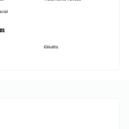
acial
COS
Celulitis
Radiofrecuencia facial
anchas
Tratamiento antiacné
Cuperosis