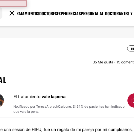
TRATAMIENTOS
DOCTORES
EXPERIENCIAS
PREGUNTA AL DOCTOR
ANTES Y
H
35
Me gusta
15 coment
AL
El tratamiento
vale la pena
Notificado por TeresaAlbiachCarbone. El 54% de pacientes han indicado
que vale la pena.
me una sesión de HIFU, fue un regalo de mi pareja por mí cumpleaños, 