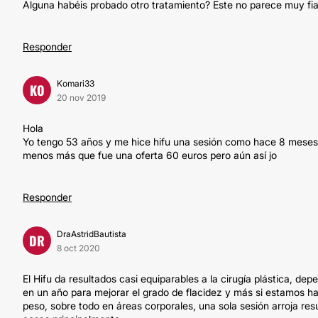
Alguna habéis probado otro tratamiento? Este no parece muy fia
Responder
Komari33
KO
20 nov 2019
Hola
Yo tengo 53 años y me hice hifu una sesión como hace 8 meses 
menos más que fue una oferta 60 euros pero aún así jo
Responder
DraAstridBautista
DR
8 oct 2020
El Hifu da resultados casi equiparables a la cirugía plástica, de
en un año para mejorar el grado de flacidez y más si estamos hab
peso, sobre todo en áreas corporales, una sola sesión arroja re