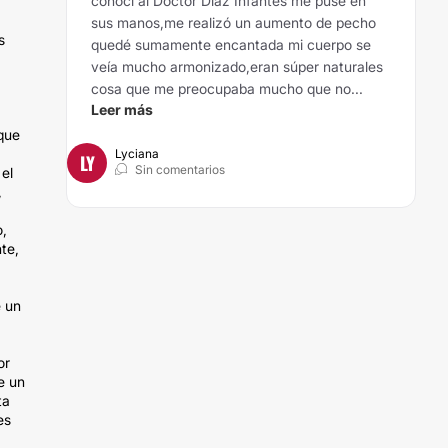
conocí al Doctor Diaz Infantes me puse en
sus manos,me realizó un aumento de pecho
s
quedé sumamente encantada mi cuerpo se
veía mucho armonizado,eran súper naturales
cosa que me preocupaba mucho que no...
Leer más
 que
Lyciana
LY
Sin comentarios
 el
,
o,
te,
e un
or
e un
ta
es