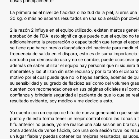
cosas principalmente:
La primera es el nivel de flacidez o laxitud de la piel, si eres 
30 kg, o más no esperes resultados en una sola sesión por obvi
2 la razón 2 influye en el equipo utilizado, existen marcas gené
aprobación de FDA, esto significa que puede que el equipo no te
adicionalmente la preparación o capacitación que tenga el especi
se tiene que hacer previo diagnóstico del paciente para medir e
frecuencia de salida en el disparo, esto es de suma importancia 
cartucho por demasiado uso y no se cambie, puede ocasionar 
además de saber utilizar el equipo hay personal que ni siquiera
manerales y los utilizan sin este recurso y por lo tanto el dispa
motivo por el cual puede que no lo hayas sentido, además de qu
su sensibilidad y su grado de flacidez así como del volumen gras
cuenten con recomendaciones en sus páginas oficiales así como
confianza y brindarle seguridad al paciente de que lo que se rea
resultado evidente, soy médico y me dedico a esto.
Yo cuento con un equipo de hifu de nueva generación que se sie
punto y de esta forma tener un mejor control sobre las zonas a
hifu anterior no puede, yo me realice una sola sesión en braz
zona además de verse flácida, con una sola sesión tuve los res
un lugar fiable y puedas obtener los mejores resultados, saludos