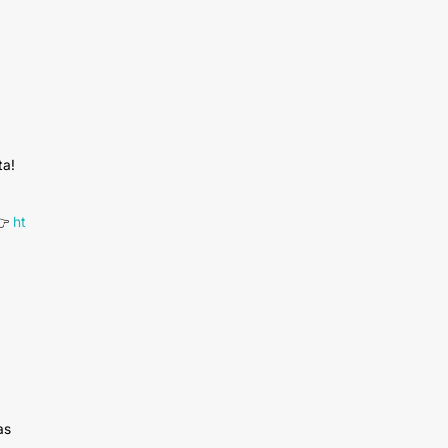
ta!
 👉
ht
as