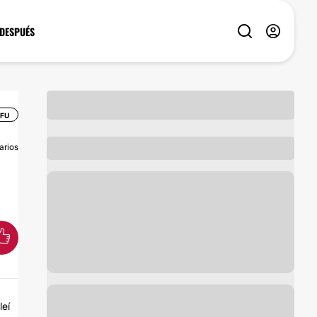
 DESPUÉS
IFU
arios
leí