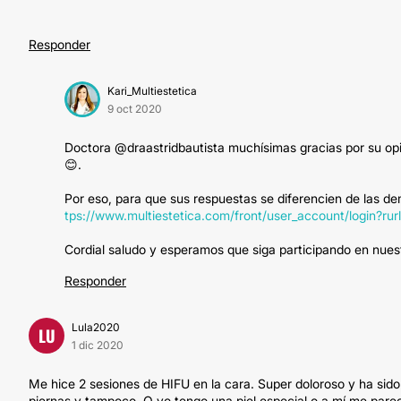
Responder
Kari_Multiestetica
9 oct 2020
Doctora @draastridbautista muchísimas gracias por su opi
😊.
Por eso, para que sus respuestas se diferencien de las de
tps://www.multiestetica.com/front/user_account/logi
Cordial saludo y esperamos que siga participando en nues
Responder
Lula2020
LU
1 dic 2020
Me hice 2 sesiones de HIFU en la cara. Super doloroso y ha sido 
piernas y tampoco. O yo tengo una piel especial o a mí me pare