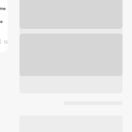
rme
me
15