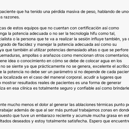
una paciente que ha tenido una pérdida masiva de peso, hablando de uno
as razones.
ricas de estos equipos que no cuentan con certificación así como
nga la potencia adecuada o no ser la tecnología hifu como tal,
alista o la persona que te va a realizar la sesión influye también, ya
l grado de flacidez y manejar la potencia adecuada así como su
ya que también al utilizar potencias demasiado altas o que se perfore
quemaduras, ampollas o arañazos como mencionan otros comentarios
 tiene idea o conocimiento en cómo se debe de colocar agua en los
ro no se siente ya que prácticamente no se genera, excelente el acrílic
e la potencia no debe ser un parámetro si no depende de cada pacien
a localizada en el caso del maneral corporal. acudir a lugares que
 mostrar resultados reales de pacientes es una forma de generar
liza en esa clínica es totalmente seguro y confiable así como brindarl
nte mucho menos el dolor al generar las ablaciones térmicas punto p
 trabajar además de que al ser más puntual trabajamos zonas en dond
os puesto que tuve un embarazo reciente y acumule mucha grasa en es
ultados deseados y estoy totalmente satisfecha. Espero que encuentr
.