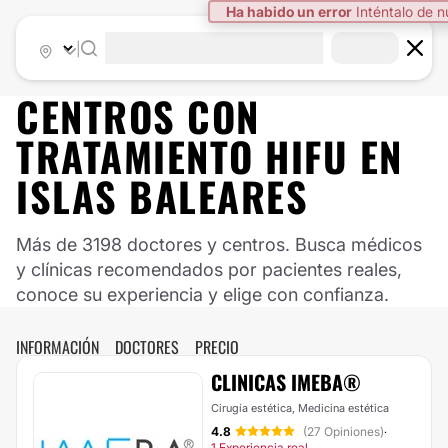
Ha habido un error
Inténtalo de 
|
CENTROS CON
TRATAMIENTO HIFU EN
ISLAS BALEARES
Más de 3198 doctores y centros. Busca médicos
y clínicas recomendados por pacientes reales,
conoce su experiencia y elige con confianza.
INFORMACIÓN
DOCTORES
PRECIO
CLINICAS IMEBA®
Cirugía estética, Medicina estética
4.8
(27 Opiniones)
·
1 Experiencia real